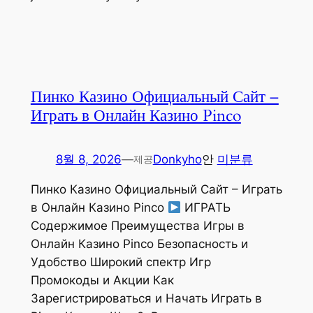
Пинко Казино Официальный Сайт –
Играть в Онлайн Казино Pinco
8월 8, 2026
—
Donkyho
안
미분류
제공
Пинко Казино Официальный Сайт – Играть
в Онлайн Казино Pinco
ИГРАТЬ
Содержимое Преимущества Игры в
Онлайн Казино Pinco Безопасность и
Удобство Широкий спектр Игр
Промокоды и Акции Как
Зарегистрироваться и Начать Играть в