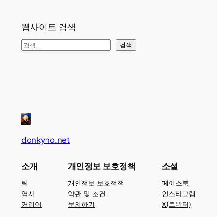
웹사이트 검색
검
검색
색
donkyho.net
소개
개인정보 보호정책
소셜
팀
개인정보 보호정책
페이스북
역사
약관 및 조건
인스타그램
커리어
문의하기
X(트위터)