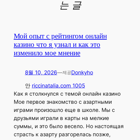
는 글
Мой опыт с рейтингом онлайн
казино что я узнал и как это
изменило мое мнение
8월 10, 2026
—
Donkyho
제공
안
riccinatalia.com 1005
Как я столкнулся с темой онлайн казино
Мое первое знакомство с азартными
играми произошло еще в школе. Мы с
друзьями играли в карты на мелкие
суммы, и это было весело. Но настоящая
страсть к азарту разгорелась позже,