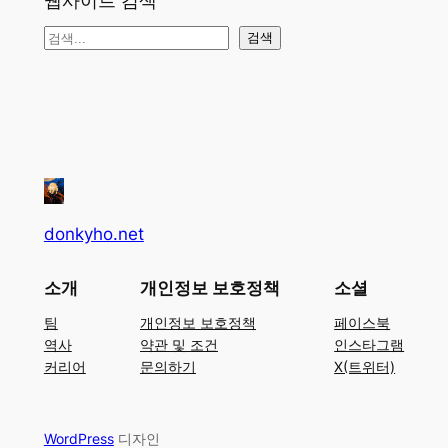
웹사이트 검색
검
검색
색
donkyho.net
소개
개인정보 보호정책
소셜
팀
개인정보 보호정책
페이스북
역사
약관 및 조건
인스타그램
커리어
문의하기
X(트위터)
WordPress
디자인