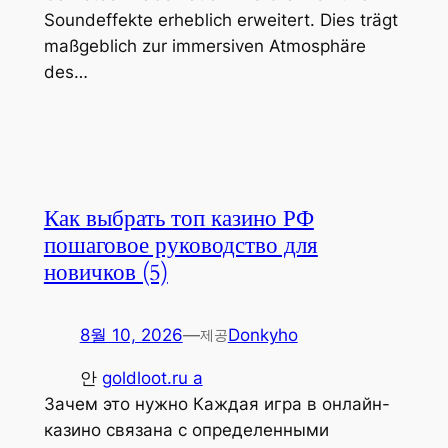
Soundeffekte erheblich erweitert. Dies trägt
maßgeblich zur immersiven Atmosphäre
des…
Как выбрать топ казино РФ
пошаговое руководство для
новичков (5)
8월 10, 2026
—
Donkyho
제공
안
goldloot.ru a
Зачем это нужно Каждая игра в онлайн-
казино связана с определенными