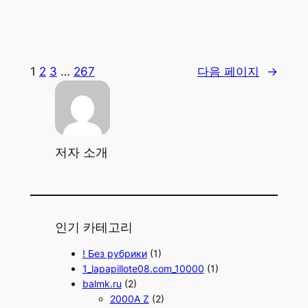
1
2
3
…
267
다음 페이지
→
저자 소개
인기 카테고리
! Без рубрики
(1)
1_lapapillote08.com_10000
(1)
balmk.ru
(2)
2000A Z
(2)