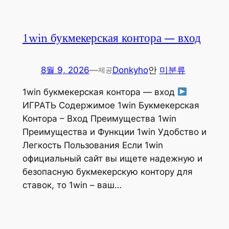
1win букмекерская контора — вход
8월 9, 2026
—
Donkyho
안
미분류
제공
1win букмекерская контора — вход
ИГРАТЬ Содержимое 1win Букмекерская
Контора – Вход Преимущества 1win
Преимущества и Функции 1win Удобство и
Легкость Пользования Если 1win
официальный сайт вы ищете надежную и
безопасную букмекерскую контору для
ставок, то 1win – ваш…