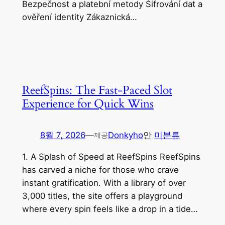
Bezpečnost a platební metody Šifrování dat a
ověření identity Zákaznická…
ReefSpins: The Fast‑Paced Slot
Experience for Quick Wins
8월 7, 2026
—
Donkyho
안
미분류
제공
1. A Splash of Speed at ReefSpins ReefSpins
has carved a niche for those who crave
instant gratification. With a library of over
3,000 titles, the site offers a playground
where every spin feels like a drop in a tide…