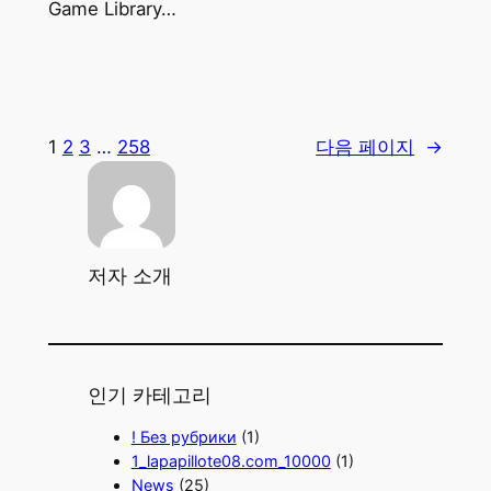
Game Library…
1
2
3
…
258
다음 페이지
→
저자 소개
인기 카테고리
! Без рубрики
(1)
1_lapapillote08.com_10000
(1)
News
(25)