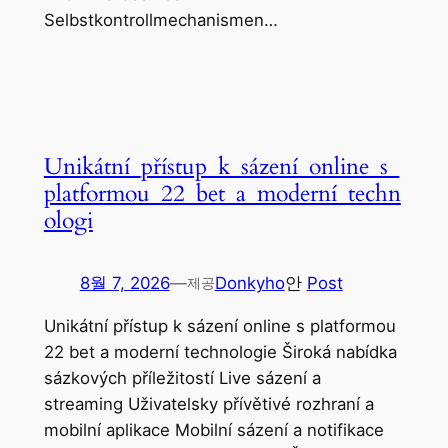
Selbstkontrollmechanismen…
Unikátní_přístup_k_sázení_online_s_
platformou_22_bet_a_moderní_techn
ologi
8월 7, 2026
—
Donkyho
안
Post
제공
Unikátní přístup k sázení online s platformou
22 bet a moderní technologie Široká nabídka
sázkových příležitostí Live sázení a
streaming Uživatelsky přívětivé rozhraní a
mobilní aplikace Mobilní sázení a notifikace