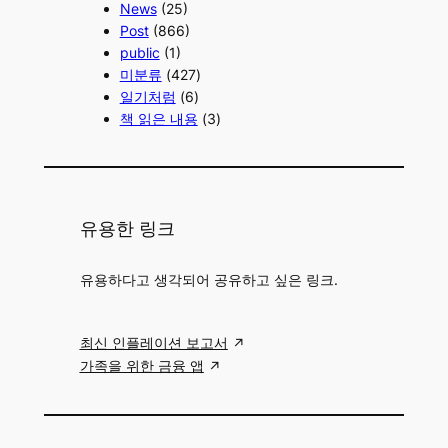
News
(25)
Post
(866)
public
(1)
미분류
(427)
일기처럼
(6)
책 읽은 내용
(3)
유용한 링크
유용하다고 생각되어 공유하고 싶은 링크.
최신 인플레이션 보고서
가족을 위한 금융 앱