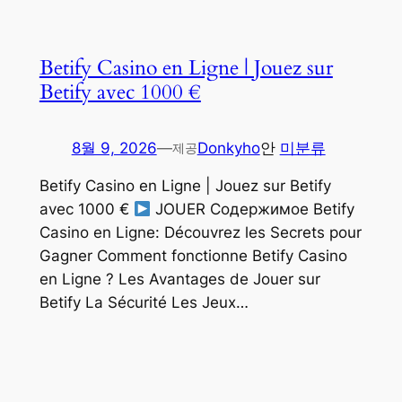
Betify Casino en Ligne | Jouez sur
Betify avec 1000 €
8월 9, 2026
—
Donkyho
안
미분류
제공
Betify Casino en Ligne | Jouez sur Betify
avec 1000 €
JOUER Содержимое Betify
Casino en Ligne: Découvrez les Secrets pour
Gagner Comment fonctionne Betify Casino
en Ligne ? Les Avantages de Jouer sur
Betify La Sécurité Les Jeux…