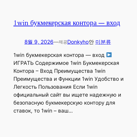
1win букмекерская контора — вход
8월 9, 2026
—
Donkyho
안
미분류
제공
1win букмекерская контора — вход
ИГРАТЬ Содержимое 1win Букмекерская
Контора – Вход Преимущества 1win
Преимущества и Функции 1win Удобство и
Легкость Пользования Если 1win
официальный сайт вы ищете надежную и
безопасную букмекерскую контору для
ставок, то 1win – ваш…