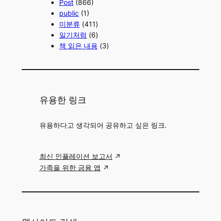
Post
(866)
public
(1)
미분류
(411)
일기처럼
(6)
책 읽은 내용
(3)
유용한 링크
유용하다고 생각되어 공유하고 싶은 링크.
최신 인플레이션 보고서
가족을 위한 금융 앱