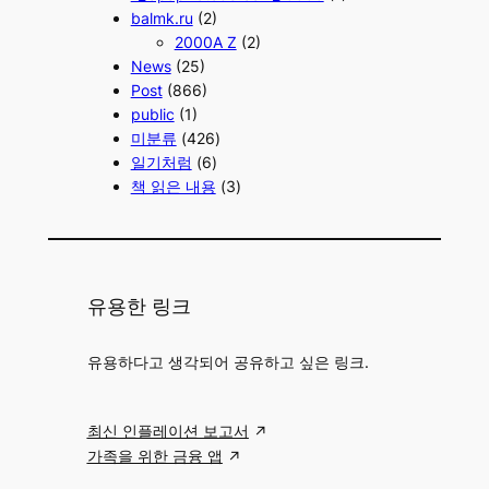
balmk.ru
(2)
2000A Z
(2)
News
(25)
Post
(866)
public
(1)
미분류
(426)
일기처럼
(6)
책 읽은 내용
(3)
유용한 링크
유용하다고 생각되어 공유하고 싶은 링크.
최신 인플레이션 보고서
가족을 위한 금융 앱