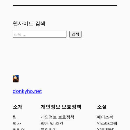
웹사이트 검색
검
검색
색
donkyho.net
소개
개인정보 보호정책
소셜
팀
개인정보 보호정책
페이스북
역사
약관 및 조건
인스타그램
커리어
문의하기
X(트위터)