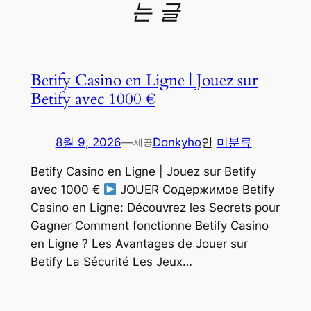
는 글
Betify Casino en Ligne | Jouez sur
Betify avec 1000 €
8월 9, 2026
—
Donkyho
안
미분류
제공
Betify Casino en Ligne | Jouez sur Betify
avec 1000 €
JOUER Содержимое Betify
Casino en Ligne: Découvrez les Secrets pour
Gagner Comment fonctionne Betify Casino
en Ligne ? Les Avantages de Jouer sur
Betify La Sécurité Les Jeux…