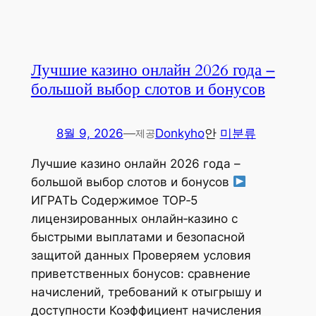
Лучшие казино онлайн 2026 года –
большой выбор слотов и бонусов
8월 9, 2026
—
Donkyho
안
미분류
제공
Лучшие казино онлайн 2026 года –
большой выбор слотов и бонусов
ИГРАТЬ Содержимое TOP‑5
лицензированных онлайн‑казино с
быстрыми выплатами и безопасной
защитой данных Проверяем условия
приветственных бонусов: сравнение
начислений, требований к отыгрышу и
доступности Коэффициент начисления