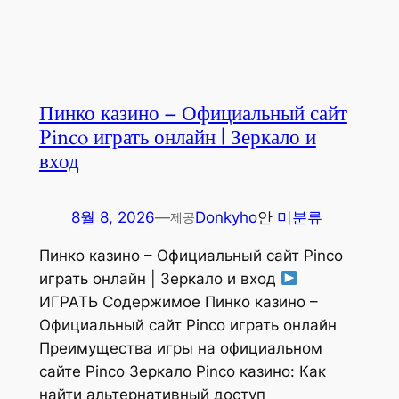
Пинко казино – Официальный сайт
Pinco играть онлайн | Зеркало и
вход
8월 8, 2026
—
Donkyho
안
미분류
제공
Пинко казино – Официальный сайт Pinco
играть онлайн | Зеркало и вход
ИГРАТЬ Содержимое Пинко казино –
Официальный сайт Pinco играть онлайн
Преимущества игры на официальном
сайте Pinco Зеркало Pinco казино: Как
найти альтернативный доступ