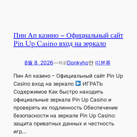
Пин Ап казино – Официальный сайт
Pin Up Casino вход на зеркало
8월 8, 2026
—
Donkyho
안
미분류
제공
Пин Ап казино – Официальный сайт Pin Up
Casino вход на зеркало
ИГРАТЬ
Содержимое Как быстро находить
официальные зеркала Pin Up Casino и
проверять их подлинность Обеспечение
безопасности на зеркале Pin Up Casino:
защита приватных данных и честность
игр…