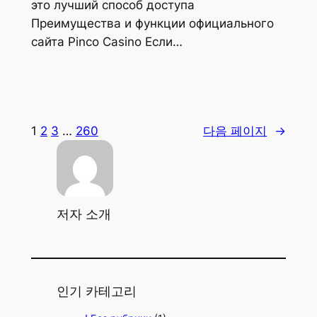
это лучший способ доступа
Преимущества и функции официального
сайта Pinco Casino Если…
1
2
3
…
260
다음 페이지
→
저자 소개
인기 카테고리