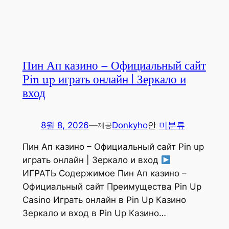
Пин Ап казино – Официальный сайт
Pin up играть онлайн | Зеркало и
вход
8월 8, 2026
—
Donkyho
안
미분류
제공
Пин Ап казино – Официальный сайт Pin up
играть онлайн | Зеркало и вход
ИГРАТЬ Содержимое Пин Ап казино –
Официальный сайт Преимущества Pin Up
Casino Играть онлайн в Pin Up Казино
Зеркало и вход в Pin Up Казино…