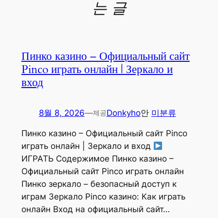
는 글
Пинко казино – Официальный сайт
Pinco играть онлайн | Зеркало и
вход
8월 8, 2026
—
Donkyho
안
미분류
제공
Пинко казино – Официальный сайт Pinco
играть онлайн | Зеркало и вход
ИГРАТЬ Содержимое Пинко казино –
Официальный сайт Pinco играть онлайн
Пинко зеркало – безопасный доступ к
играм Зеркало Pinco казино: Как играть
онлайн Вход на официальный сайт…