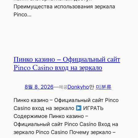
Преимущества использования зеркала
Pinco…
Пинко казино – Официальный сайт
Pinco Casino вход на зеркало
8월 8, 2026
—
Donkyho
안
미분류
제공
Пинко казино – Официальный сайт Pinco
Casino вход на зеркало
ИГРАТЬ
Содержимое Пинко казино –
Официальный сайт Pinco Casino Вход на
зеркало Pinco Casino Почему зеркало –