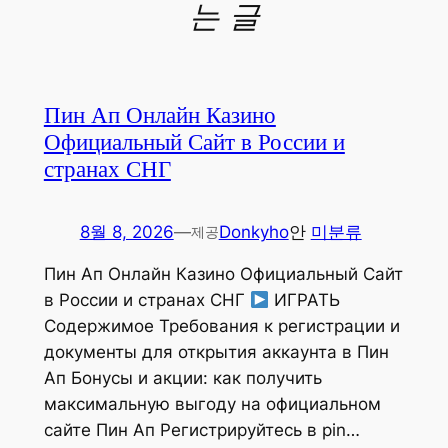
는 글
Пин Ап Онлайн Казино
Официальный Сайт в России и
странах СНГ
8월 8, 2026
—
Donkyho
안
미분류
제공
Пин Ап Онлайн Казино Официальный Сайт
в России и странах СНГ
ИГРАТЬ
Содержимое Требования к регистрации и
документы для открытия аккаунта в Пин
Ап Бонусы и акции: как получить
максимальную выгоду на официальном
сайте Пин Ап Регистрируйтесь в pin…