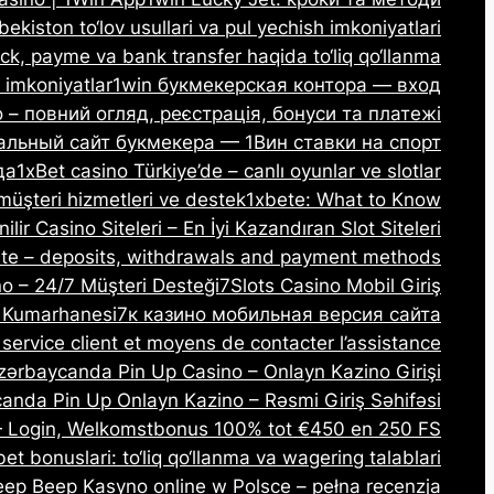
ekiston to‘lov usullari va pul yechish imkoniyatlari
lick, payme va bank transfer haqida to‘liq qo‘llanma
 imkoniyatlar
1win букмекерская контора — вход
о – повний огляд, реєстрація, бонуси та платежі
альный сайт букмекера — 1Вин ставки на спорт
да
1xBet casino Türkiye’de – canlı oyunlar ve slotlar
müşteri hizmetleri ve destek
1xbete: What to Know
lir Casino Siteleri – En İyi Kazandıran Slot Siteleri
site – deposits, withdrawals and payment methods
no – 24/7 Müşteri Desteği
7Slots Casino Mobil Giriş
k Kumarhanesi
7к казино мобильная версия сайта
service client et moyens de contacter l’assistance
zərbaycanda Pin Up Casino – Onlayn Kazino Girişi
anda Pin Up Onlayn Kazino – Rəsmi Giriş Səhifəsi
 Login, Welkomstbonus 100% tot €450 en 250 FS
et bonuslari: to‘liq qo‘llanma va wagering talablari
eep Beep Kasyno online w Polsce – pełna recenzja