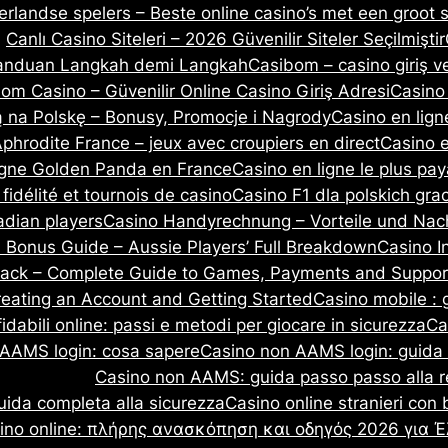
erlandse spelers – Beste online casino’s met een groot
Canlı Casino Siteleri – 2026 Güvenilir Siteler Seçilmiştir
Panduan Langkah demi Langkah
Casibom – casino giriş ve
om Casino – Güvenilir Online Casino Giriş Adresi
Casino
ą na Polskę – Bonusy, Promocje i Nagrody
Casino en lign
Aphrodite France – jeux avec croupiers en direct
Casino e
igne Golden Panda en France
Casino en ligne le plus pay
idélité et tournois de casino
Casino F1 dla polskich gra
adian players
Casino Handyrechnung – Vorteile und Nach
n Bonus Guide – Aussie Players’ Full Breakdown
Casino I
Jack – Complete Guide to Games, Payments and Suppor
reating an Account and Getting Started
Casino mobile : 
abili online: passi e metodi per giocare in sicurezza
Ca
AAMS login: cosa sapere
Casino non AAMS login: guida pr
Casino non AAMS: guida passo passo alla r
uida completa alla sicurezza
Casino online stranieri co
ino online: πλήρης ανασκόπηση και οδηγός 2026 για 