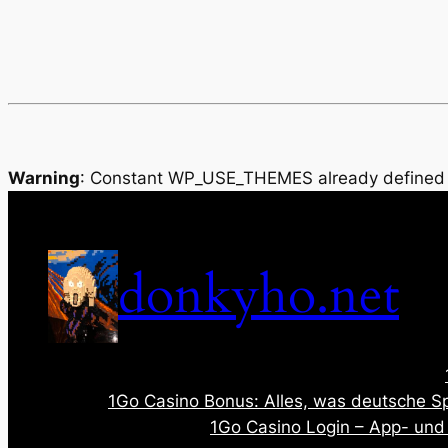
Warning
: Constant WP_USE_THEMES already defined
콘
텐
츠
donkyho.net
로
바
로
가
기
1Go Casino Bonus: Alles, was deutsche S
1Go Casino Login – App- und 