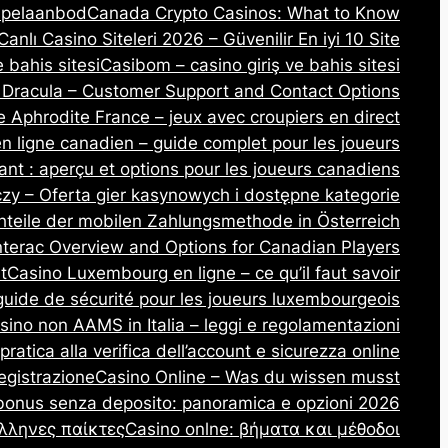
 spelaanbod
Canada Crypto Casinos: What to Know
Canlı Casino Siteleri 2026 – Güvenilir En iyi 10 Site
 bahis sitesi
Casibom – casino giriş ve bahis sitesi
 Dracula – Customer Support and Contact Options
e Aphrodite France – jeux avec croupiers en direct
n ligne canadien – guide complet pour les joueurs
ant : aperçu et options pour les joueurs canadiens
czy – Oferta gier kasynowych i dostępne kategorie
teile der mobilen Zahlungsmethode in Österreich
nterac Overview and Options for Canadian Players
t
Casino Luxembourg en ligne – ce qu’il faut savoir
guide de sécurité pour les joueurs luxembourgeois
sino non AAMS in Italia – leggi e regolamentazioni
atica alla verifica dell’account e sicurezza online
egistrazione
Casino Online – Was du wissen musst
n bonus senza deposito: panoramica e opzioni 2026
Έλληνες παίκτες
Casino onlne: βήματα και μέθοδοι