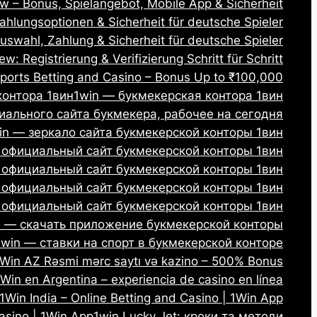
w – Bonus, Spielangebot, Mobile App & Sicherheit
hlungsoptionen & Sicherheit für deutsche Spieler
uswahl, Zahlung & Sicherheit für deutsche Spieler
w: Registrierung & Verifizierung Schritt für Schritt
r Sports Betting and Casino – Bonus Up to ₹100,000
контора 1вин
1win — букмекерская контора 1вин
иального сайта букмекера, рабочее на сегодня
in — зеркало сайта букмекерской конторы 1вин
 официальный сайт букмекерской конторы 1вин
 официальный сайт букмекерской конторы 1вин
 официальный сайт букмекерской конторы 1вин
 официальный сайт букмекерской конторы 1вин
n — скачать приложение букмекерской конторы
1win — ставки на спорт в букмекерской конторе
Win AZ Rəsmi mərc saytı və kazino – 500% Bonus
1Win en Argentina – experiencia de casino en línea
1Win India – Online Betting and Casino | 1Win App
Casino | 1Win App
1win Lucky Jet: кроки та методи