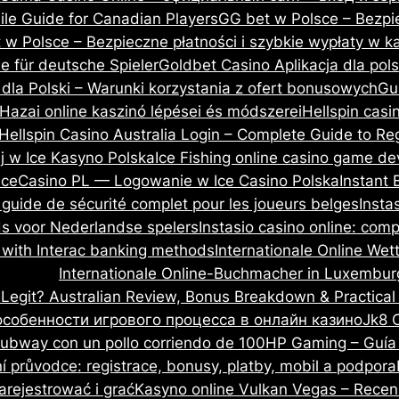
le Guide for Canadian Players
GG bet w Polsce – Bezpie
 w Polsce – Bezpieczne płatności i szybkie wypłaty w ka
e für deutsche Spieler
Goldbet Casino Aplikacja dla pols
dla Polski – Warunki korzystania z ofert bonusowych
Gu
Hazai online kaszinó lépései és módszerei
Hellspin casi
Hellspin Casino Australia Login – Complete Guide to Re
aj w Ice Kasyno Polska
Ice Fishing online casino game de
IceCasino PL — Logowanie w Ice Casino Polska
Instant 
 guide de sécurité complet pour les joueurs belges
Insta
ids voor Nederlandse spelers
Instasio casino online: com
s with Interac banking methods
Internationale Online Wett
Internationale Online-Buchmacher in Luxemburg
 Legit? Australian Review, Bonus Breakdown & Practical
особенности игрового процесса в онлайн казино
Jk8 O
ubway con un pollo corriendo de 100HP Gaming – Guía c
í průvodce: registrace, bonusy, platby, mobil a podpora
arejestrować i grać
Kasyno online Vulkan Vegas – Recen