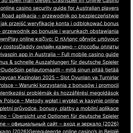
o spielt man dieses Crashspiel im Online Casino
nline casino security guide for Australian players
t Road aplikacja – przewodnik po bezpieczeństwie
jak przejść weryfikację konta i odblokować bonus
 – przewodnik po bonusie i warunkach obstawiania
ownPlay online καζίνο: Ο πλήρης οδηγός μπόνους
y costos
Daddy онлайн казино – способы оплаты
ivaspin app in Australia – Full mobile casino guide
nus & schnelle Auszahlungen für deutsche Spieler
r
DudeSpin peliautomaatit – mitä sinun pitää tietää
aycan Kazinoları 2025 – Slot Oyunları və Turnirlər
olsce – Warunki korzystania z bonusów i promocji
jelentkezési problémák és hozzáférési megoldások
 Polsce – Metody wpłat i wypłat w kasynie online
letní průvodce, bonusy, platby a mobilní aplikace
no – Übersicht und Optionen für deutsche Spieler
ne – официальный сайт – вход и зеркало (2026)
кало (2026)
Gereguleerde online casino’s in België