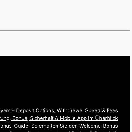
yers – Deposit Options, Withdrawal Speed & Fees
rung, Bonus, Sicherheit & Mobile App im Überblick
Bonus-Guide: So erhalten Sie den Welcome-Bonus