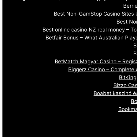
Berri
Best Non-GamStop Casino Sites 
Best No
Best online casino NZ real money – T
Betfair Bonus – What Australian Pla
B
B
BetMatch Magyar Casino – Regisz
Biggerz Casino – Complete g
BitKin
Bizzo Cas
Boabet kaszinó és
Bo
Bookma