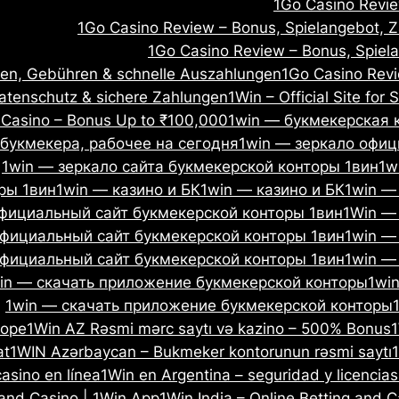
1Go Casino Revie
1Go Casino Review – Bonus, Spielangebot, Za
1Go Casino Review – Bonus, Spiela
ten, Gebühren & schnelle Auszahlungen
1Go Casino Revie
Datenschutz & sichere Zahlungen
1Win – Official Site fo
nd Casino – Bonus Up to ₹100,000
1win — букмекерская 
 букмекера, рабочее на сегодня
1win — зеркало офиц
1win — зеркало сайта букмекерской конторы 1вин
1w
ры 1вин
1win — казино и БК
1win — казино и БК
1win —
фициальный сайт букмекерской конторы 1вин
1Win —
официальный сайт букмекерской конторы 1вин
1win —
фициальный сайт букмекерской конторы 1вин
1win —
in — скачать приложение букмекерской конторы
1wi
1win — скачать приложение букмекерской конторы
торе
1Win AZ Rəsmi mərc saytı və kazino – 500% Bonus
1
at
1WIN Azərbaycan – Bukmeker kontorunun rəsmi saytı
casino en línea
1Win en Argentina – seguridad y licencias
 and Casino | 1Win App
1Win India – Online Betting and 