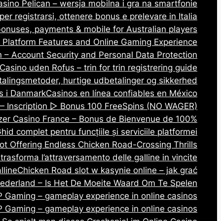
asino Pelican – wersja mobilna i gra na smartfonie
r registrarsi, ottenere bonus e prelevare in Italia
onuses, payments & mobile for Australian players
 Platform Features and Online Gaming Experience
n – Account Security and Personal Data Protection
Casino uden Rofus – trin for trin registrering guide
talingsmetoder, hurtige udbetalinger og sikkerhed
s i Danmark
Casinos en línea confiables en México
— Inscription ▷ Bonus 100 FreeSpins (NO WAGER)
zer Casino France – Bonus de Bienvenue de 100%
d complet pentru funcțiile și serviciile platformei
ot Offering Endless Chicken Road-Crossing Thrills
trasforma l’attraversamento delle galline in vincite
lline
Chicken Road slot w kasynie online – jak grać
 Nederland – Is Het De Moeite Waard Om Te Spelen
 Gaming – gameplay experience in online casinos
 Gaming – gameplay experience in online casinos