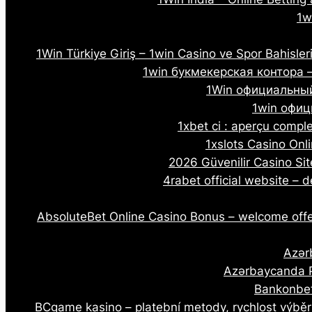
1w
1Win Türkiye Giriş – 1win Casino ve Spor Bahisler
1win букмекерская контора 
1Win официальный
1win офиц
1xbet ci : aperçu comple
1xslots Casino Onl
2026 Güvenilir Casino Site
4rabet official website –
AbsoluteBet Online Casino Bonus – welcome off
Azər
Azərbaycanda Pi
Bankonbet
BCgame kasino – platební metody, rychlost výběr