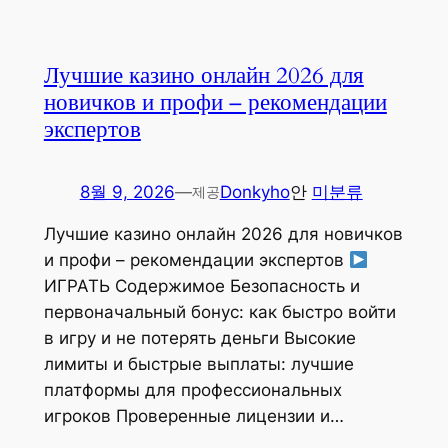
Лучшие казино онлайн 2026 для
новичков и профи – рекомендации
экспертов
8월 9, 2026
—
Donkyho
안
미분류
제공
Лучшие казино онлайн 2026 для новичков
и профи – рекомендации экспертов
ИГРАТЬ Содержимое Безопасность и
первоначальный бонус: как быстро войти
в игру и не потерять деньги Высокие
лимиты и быстрые выплаты: лучшие
платформы для профессиональных
игроков Проверенные лицензии и…