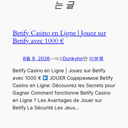
는 글
Betify Casino en Ligne | Jouez sur
Betify avec 1000 €
8월 9, 2026
—
Donkyho
안
미분류
제공
Betify Casino en Ligne | Jouez sur Betify
avec 1000 €
JOUER Содержимое Betify
Casino en Ligne: Découvrez les Secrets pour
Gagner Comment fonctionne Betify Casino
en Ligne ? Les Avantages de Jouer sur
Betify La Sécurité Les Jeux…