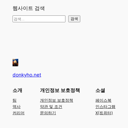
웹사이트 검색
검
검색
색
donkyho.net
소개
개인정보 보호정책
소셜
팀
개인정보 보호정책
페이스북
역사
약관 및 조건
인스타그램
커리어
문의하기
X(트위터)