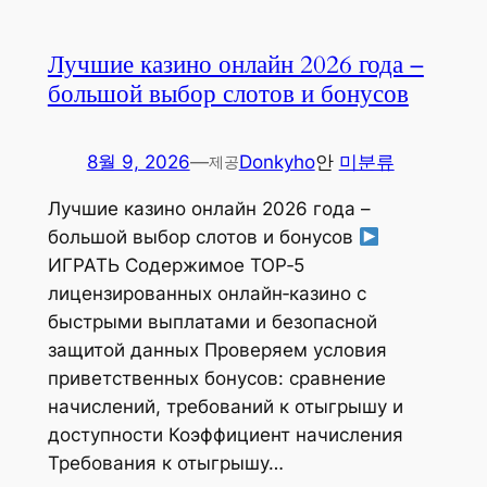
Лучшие казино онлайн 2026 года –
большой выбор слотов и бонусов
8월 9, 2026
—
Donkyho
안
미분류
제공
Лучшие казино онлайн 2026 года –
большой выбор слотов и бонусов
ИГРАТЬ Содержимое TOP‑5
лицензированных онлайн‑казино с
быстрыми выплатами и безопасной
защитой данных Проверяем условия
приветственных бонусов: сравнение
начислений, требований к отыгрышу и
доступности Коэффициент начисления
Требования к отыгрышу…