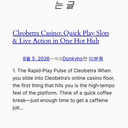
는 글
Cleobetra Casino: Quick Play Slots
& Live Action in One Hot Hub
8월 5, 2026
—
Donkyho
안
미분류
제공
1. The Rapid‑Play Pulse of Cleobetra When
you slide into Cleobetra’s online casino floor,
the first thing that hits you is the high‑tempo
feel of the platform. Think of a quick coffee
break—just enough time to get a caffeine
jolt…