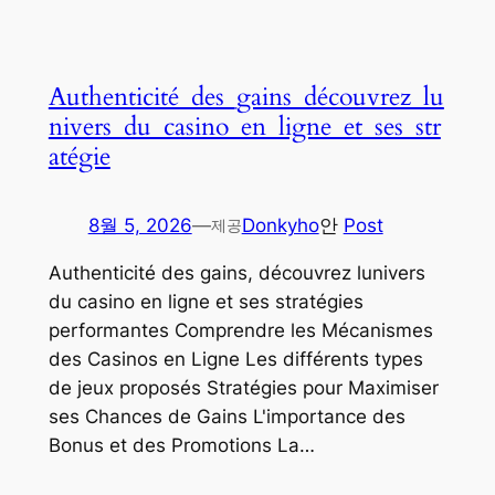
Authenticité_des_gains_découvrez_lu
nivers_du_casino_en_ligne_et_ses_str
atégie
8월 5, 2026
—
Donkyho
안
Post
제공
Authenticité des gains, découvrez lunivers
du casino en ligne et ses stratégies
performantes Comprendre les Mécanismes
des Casinos en Ligne Les différents types
de jeux proposés Stratégies pour Maximiser
ses Chances de Gains L'importance des
Bonus et des Promotions La…