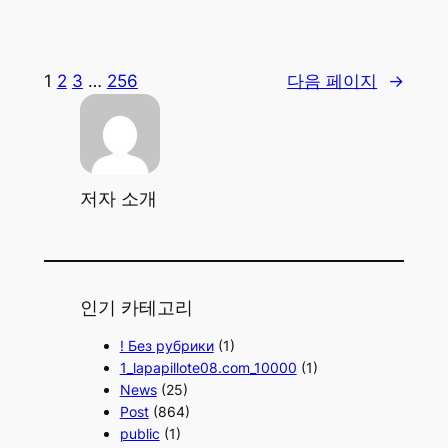
1
2
3
…
256
다음 페이지
→
저자 소개
인기 카테고리
! Без рубрики
(1)
1_lapapillote08.com_10000
(1)
News
(25)
Post
(864)
public
(1)