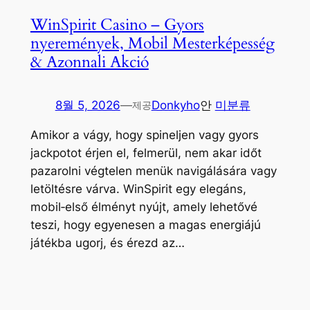
WinSpirit Casino – Gyors
nyeremények, Mobil Mesterképesség
& Azonnali Akció
8월 5, 2026
—
Donkyho
안
미분류
제공
Amikor a vágy, hogy spineljen vagy gyors
jackpotot érjen el, felmerül, nem akar időt
pazarolni végtelen menük navigálására vagy
letöltésre várva. WinSpirit egy elegáns,
mobil‑első élményt nyújt, amely lehetővé
teszi, hogy egyenesen a magas energiájú
játékba ugorj, és érezd az…