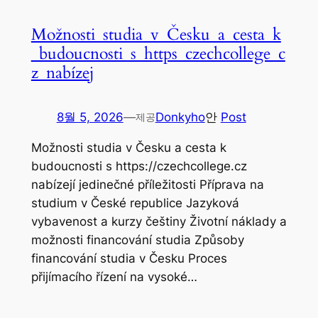
Možnosti_studia_v_Česku_a_cesta_k
_budoucnosti_s_https_czechcollege_c
z_nabízej
8월 5, 2026
—
Donkyho
안
Post
제공
Možnosti studia v Česku a cesta k
budoucnosti s https://czechcollege.cz
nabízejí jedinečné příležitosti Příprava na
studium v České republice Jazyková
vybavenost a kurzy češtiny Životní náklady a
možnosti financování studia Způsoby
financování studia v Česku Proces
přijímacího řízení na vysoké…