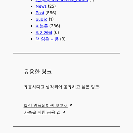
News
(25)
Post
(866)
public
(1)
미분류
(386)
일기처럼
(6)
책 읽은 내용
(3)
유용한 링크
유용하다고 생각되어 공유하고 싶은 링크.
최신 인플레이션 보고서
가족을 위한 금융 앱