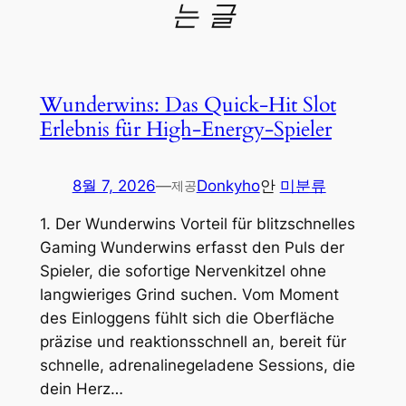
는 글
Wunderwins: Das Quick‑Hit Slot
Erlebnis für High‑Energy‑Spieler
8월 7, 2026
—
Donkyho
안
미분류
제공
1. Der Wunderwins Vorteil für blitzschnelles
Gaming Wunderwins erfasst den Puls der
Spieler, die sofortige Nervenkitzel ohne
langwieriges Grind suchen. Vom Moment
des Einloggens fühlt sich die Oberfläche
präzise und reaktionsschnell an, bereit für
schnelle, adrenalinegeladene Sessions, die
dein Herz…