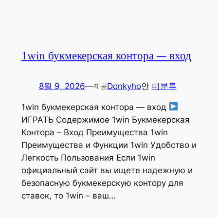
1win букмекерская контора — вход
8월 9, 2026
—
Donkyho
안
미분류
제공
1win букмекерская контора — вход
ИГРАТЬ Содержимое 1win Букмекерская
Контора – Вход Преимущества 1win
Преимущества и Функции 1win Удобство и
Легкость Пользования Если 1win
официальный сайт вы ищете надежную и
безопасную букмекерскую контору для
ставок, то 1win – ваш…