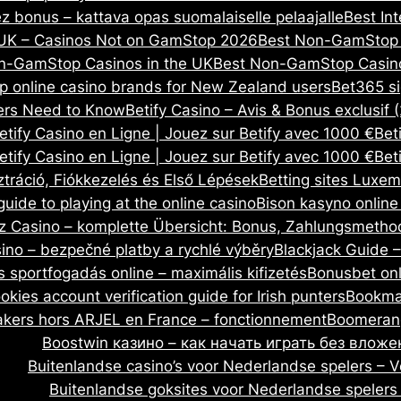
ez bonus – kattava opas suomalaiselle pelaajalle
Best In
UK – Casinos Not on GamStop 2026
Best Non-GamStop 
n-GamStop Casinos in the UK
Best Non-GamStop Casino
op online casino brands for New Zealand users
Bet365 si
yers Need to Know
Betify Casino – Avis & Bonus exclusif 
etify Casino en Ligne | Jouez sur Betify avec 1000 €
Bet
etify Casino en Ligne | Jouez sur Betify avec 1000 €
Bet
tráció, Fiókkezelés és Első Lépések
Betting sites Luxem
uide to playing at the online casino
Bison kasyno online
gz Casino – komplette Übersicht: Bonus, Zahlungsmetho
ino – bezpečné platby a rychlé výběry
Blackjack Guide –
 sportfogadás online – maximális kifizetés
Bonusbet onli
okies account verification guide for Irish punters
Bookmak
kers hors ARJEL en France – fonctionnement
Boomerang
Boostwin казино – как начать играть без вложе
Buitenlandse casino’s voor Nederlandse spelers – Ve
Buitenlandse goksites voor Nederlandse spelers 