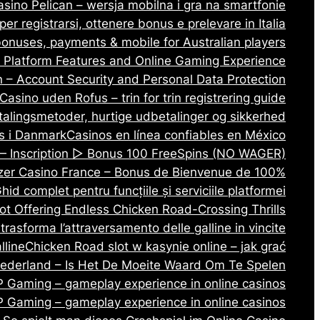
asino Pelican – wersja mobilna i gra na smartfonie
r registrarsi, ottenere bonus e prelevare in Italia
onuses, payments & mobile for Australian players
 Platform Features and Online Gaming Experience
n – Account Security and Personal Data Protection
Casino uden Rofus – trin for trin registrering guide
talingsmetoder, hurtige udbetalinger og sikkerhed
s i Danmark
Casinos en línea confiables en México
— Inscription ▷ Bonus 100 FreeSpins (NO WAGER)
zer Casino France – Bonus de Bienvenue de 100%
d complet pentru funcțiile și serviciile platformei
ot Offering Endless Chicken Road-Crossing Thrills
trasforma l’attraversamento delle galline in vincite
lline
Chicken Road slot w kasynie online – jak grać
 Nederland – Is Het De Moeite Waard Om Te Spelen
 Gaming – gameplay experience in online casinos
 Gaming – gameplay experience in online casinos