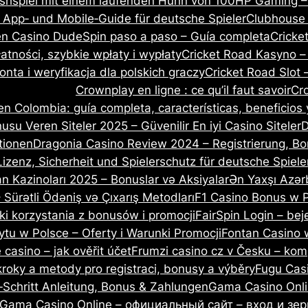
hspiel mit einem laufenden Huhn von 100HP Gaming – S
 App‑ und Mobile‑Guide für deutsche Spieler
Clubhouse o
en Casino DudeSpin paso a paso – Guía completa
Cricke
atności, szybkie wpłaty i wypłaty
Cricket Road Kasyno – 
onta i weryfikacja dla polskich graczy
Cricket Road Slot
Crownplay en ligne : ce qu’il faut savoir
Cr
n Colombia: guía completa, características, beneficios 
u Veren Siteler 2025 – Güvenilir En iyi Casino Siteler
D
tionen
Dragonia Casino Review 2024 – Registrierung, Bo
izenz, Sicherheit und Spielerschutz für deutsche Spiele
n Kazinoları 2025 – Bonuslar və Aksiyalar
Ən Yaxşı Azərb
Sürətli Ödəniş və Çıxarış Metodları
F1 Casino Bonus w P
i korzystania z bonusów i promocji
FairSpin Login – be
u w Polsce – Oferty i Warunki Promocji
Fontan Casino w
 casino – jak ověřit účet
Frumzi casino cz v Česku – komp
kroky a metody pro registraci, bonusy a výběry
Fugu Casi
r‑Schritt Anleitung, Bonus & Zahlungen
Gama Casino Onli
Gama Casino Online – официальный сайт – вход и зер