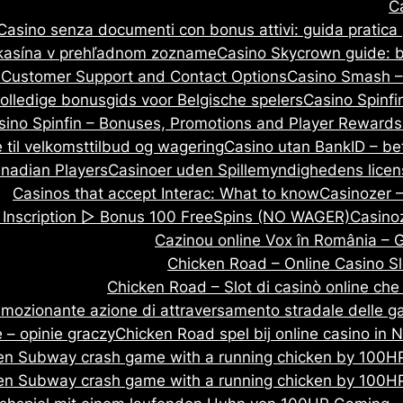
C
Casino senza documenti con bonus attivi: guida pratica pe
e kasína v prehľadnom zozname
Casino Skycrown guide: b
Customer Support and Contact Options
Casino Smash –
volledige bonusgids voor Belgische spelers
Casino Spinfi
sino Spinfin – Bonuses, Promotions and Player Rewards
til velkomsttilbud og wagering
Casino utan BankID – be
anadian Players
Casinoer uden Spillemyndighedens licen
Casinos that accept Interac: What to know
Casinozer 
 Inscription ▷ Bonus 100 FreeSpins (NO WAGER)
Casino
Cazinou online Vox în România – Ghi
Chicken Road – Online Casino Sl
Chicken Road – Slot di casinò online che 
emozionante azione di attraversamento stradale delle ga
 – opinie graczy
Chicken Road spel bij online casino in
en Subway crash game with a running chicken by 100HP
en Subway crash game with a running chicken by 100HP