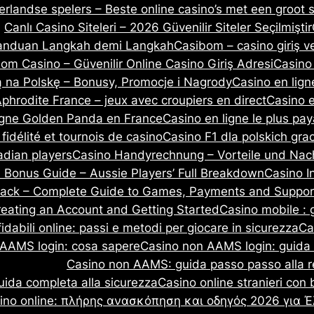
erlandse spelers – Beste online casino’s met een groot
Canlı Casino Siteleri – 2026 Güvenilir Siteler Seçilmiştir
Panduan Langkah demi Langkah
Casibom – casino giriş ve
om Casino – Güvenilir Online Casino Giriş Adresi
Casino
ą na Polskę – Bonusy, Promocje i Nagrody
Casino en lign
Aphrodite France – jeux avec croupiers en direct
Casino e
igne Golden Panda en France
Casino en ligne le plus pay
idélité et tournois de casino
Casino F1 dla polskich gra
adian players
Casino Handyrechnung – Vorteile und Nach
n Bonus Guide – Aussie Players’ Full Breakdown
Casino I
Jack – Complete Guide to Games, Payments and Suppor
reating an Account and Getting Started
Casino mobile : 
abili online: passi e metodi per giocare in sicurezza
Ca
AAMS login: cosa sapere
Casino non AAMS login: guida pr
Casino non AAMS: guida passo passo alla r
uida completa alla sicurezza
Casino online stranieri co
ino online: πλήρης ανασκόπηση και οδηγός 2026 για 