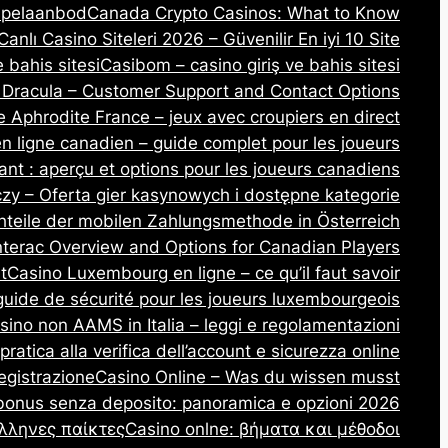
 spelaanbod
Canada Crypto Casinos: What to Know
Canlı Casino Siteleri 2026 – Güvenilir En iyi 10 Site
 bahis sitesi
Casibom – casino giriş ve bahis sitesi
 Dracula – Customer Support and Contact Options
e Aphrodite France – jeux avec croupiers en direct
n ligne canadien – guide complet pour les joueurs
ant : aperçu et options pour les joueurs canadiens
czy – Oferta gier kasynowych i dostępne kategorie
teile der mobilen Zahlungsmethode in Österreich
nterac Overview and Options for Canadian Players
t
Casino Luxembourg en ligne – ce qu’il faut savoir
guide de sécurité pour les joueurs luxembourgeois
sino non AAMS in Italia – leggi e regolamentazioni
atica alla verifica dell’account e sicurezza online
egistrazione
Casino Online – Was du wissen musst
n bonus senza deposito: panoramica e opzioni 2026
Έλληνες παίκτες
Casino onlne: βήματα και μέθοδοι