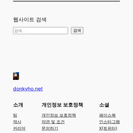
웹사이트 검색
검
검색
색
donkyho.net
소개
개인정보 보호정책
소셜
팀
개인정보 보호정책
페이스북
역사
약관 및 조건
인스타그램
커리어
문의하기
X(트위터)