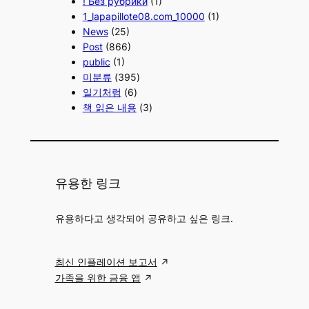
! Без рубрики
(1)
1_lapapillote08.com_10000
(1)
News
(25)
Post
(866)
public
(1)
미분류
(395)
일기처럼
(6)
책 읽은 내용
(3)
유용한 링크
유용하다고 생각되어 공유하고 싶은 링크.
최신 인플레이션 보고서
가족을 위한 금융 앱