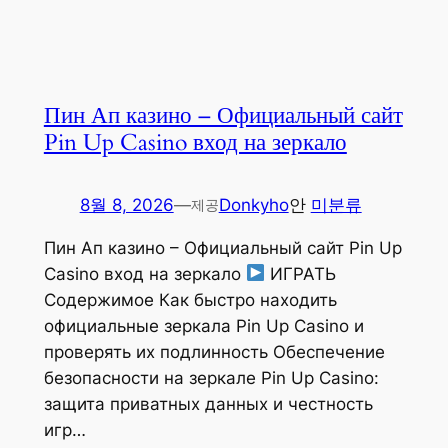
Пин Ап казино – Официальный сайт
Pin Up Casino вход на зеркало
8월 8, 2026
—
Donkyho
안
미분류
제공
Пин Ап казино – Официальный сайт Pin Up
Casino вход на зеркало
ИГРАТЬ
Содержимое Как быстро находить
официальные зеркала Pin Up Casino и
проверять их подлинность Обеспечение
безопасности на зеркале Pin Up Casino:
защита приватных данных и честность
игр…