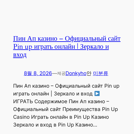
Пин Ап казино – Официальный сайт
Pin up играть онлайн | Зеркало и
вход
8월 8, 2026
—
Donkyho
안
미분류
제공
Пин Ап казино – Официальный сайт Pin up
играть онлайн | Зеркало и вход
ИГРАТЬ Содержимое Пин Ап казино –
Официальный сайт Преимущества Pin Up
Casino Играть онлайн в Pin Up Казино
Зеркало и вход в Pin Up Казино…