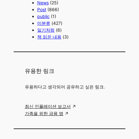
News
(25)
Post
(866)
public
(1)
미분류
(427)
일기처럼
(6)
책 읽은 내용
(3)
유용한 링크
유용하다고 생각되어 공유하고 싶은 링크.
최신 인플레이션 보고서
가족을 위한 금융 앱