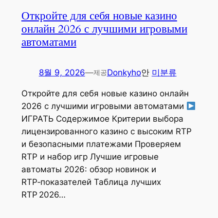
Откройте для себя новые казино
онлайн 2026 с лучшими игровыми
автоматами
8월 9, 2026
—
Donkyho
안
미분류
제공
Откройте для себя новые казино онлайн
2026 с лучшими игровыми автоматами
ИГРАТЬ Содержимое Критерии выбора
лицензированного казино с высоким RTP
и безопасными платежами Проверяем
RTP и набор игр Лучшие игровые
автоматы 2026: обзор новинок и
RTP‑показателей Таблица лучших
RTP 2026…