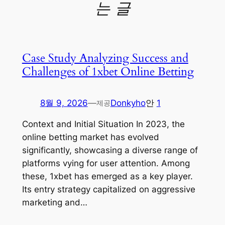
는 글
Case Study Analyzing Success and
Challenges of 1xbet Online Betting
8월 9, 2026
—
Donkyho
안
1
제공
Context and Initial Situation In 2023, the
online betting market has evolved
significantly, showcasing a diverse range of
platforms vying for user attention. Among
these, 1xbet has emerged as a key player.
Its entry strategy capitalized on aggressive
marketing and…