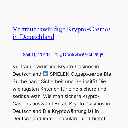
Vertrauenswürdige Krypto-Casinos
in Deutschland
8월 9, 2026
—
Donkyho
안
미분류
제공
Vertrauenswürdige Krypto-Casinos in
Deutschland
SPIELEN Содержимое Die
Suche nach Sicherheit und Seriosität Die
wichtigsten Kriterien für eine sichere und
seriöse Wahl Wie man sichere Krypto-
Casinos auswählt Beste Krypto-Casinos in
Deutschland Die Kryptowährung ist in
Deutschland immer populärer und bietet…