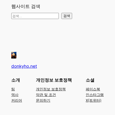
웹사이트 검색
검
검색
색
donkyho.net
소개
개인정보 보호정책
소셜
팀
개인정보 보호정책
페이스북
역사
약관 및 조건
인스타그램
커리어
문의하기
X(트위터)