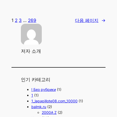
1
2
3
…
269
다음 페이지
→
저자 소개
인기 카테고리
! Без рубрики
(1)
1
(1)
1_lapapillote08.com_10000
(1)
balmk.ru
(2)
2000A Z
(2)