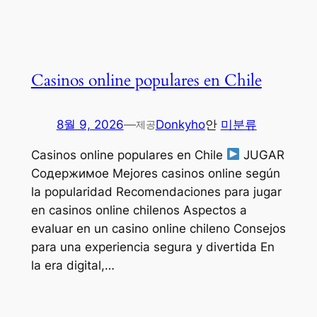
Casinos online populares en Chile
8월 9, 2026
—
Donkyho
안
미분류
제공
Casinos online populares en Chile
JUGAR
Содержимое Mejores casinos online según
la popularidad Recomendaciones para jugar
en casinos online chilenos Aspectos a
evaluar en un casino online chileno Consejos
para una experiencia segura y divertida En
la era digital,…