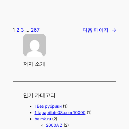
1
2
3
…
267
다음 페이지
→
저자 소개
인기 카테고리
! Без рубрики
(1)
1_lapapillote08.com_10000
(1)
balmk.ru
(2)
2000A Z
(2)