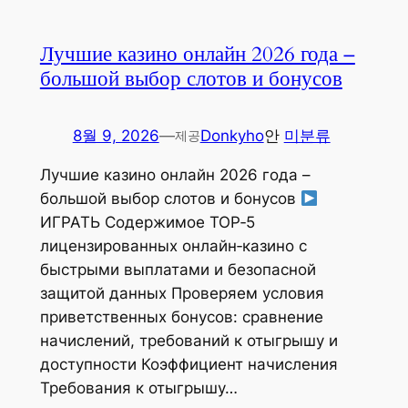
Лучшие казино онлайн 2026 года –
большой выбор слотов и бонусов
8월 9, 2026
—
Donkyho
안
미분류
제공
Лучшие казино онлайн 2026 года –
большой выбор слотов и бонусов
ИГРАТЬ Содержимое TOP‑5
лицензированных онлайн‑казино с
быстрыми выплатами и безопасной
защитой данных Проверяем условия
приветственных бонусов: сравнение
начислений, требований к отыгрышу и
доступности Коэффициент начисления
Требования к отыгрышу…