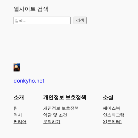
웹사이트 검색
검
검색
색
donkyho.net
소개
개인정보 보호정책
소셜
팀
개인정보 보호정책
페이스북
역사
약관 및 조건
인스타그램
커리어
문의하기
X(트위터)