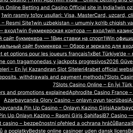
in Online Betting and Casino Official site in India
1win ozb
1win rasmiy to‘lov usullari: Visa, MasterCard, uzcard, c
i – Resmi Site
1win uzbekistan – umumiy ko‘rib chiqish va
— вход
1win букмекерская контора — вход
1win казин
 сайт букмекера — 1Вин ставки на спорт
1Win офици
иальный сайт букмекера — Обзор и зеркало для вхо
t et options pour les joueurs français
1xBet Türkiye’de – 
ine con tragamonedas y jackpots progresivos
2026 Güveni
leri – En İyi Kazandıran Slot Siteleri
4rabet official web
 deposits, withdrawals and payment methods
7Slots Casi
7Slots Casino Online – En İyi Tür
ers and promotions explained
Aphrodite Casino France – 
Azərbaycanda Glory Casino – onlayn oyun təcrübəsi
A
baycanda Pin Up Casino – Onlayn Kazino Girişi
Azərbayc
n Up Onlayn Kazino – Rəsmi Giriş Səhifəsi
B7 Casino —
 casino – bezpečnostní přehled a ochrana hráčů
Banzaib
ů a poplatky
Bedste online casinoer uden dansk licens
B