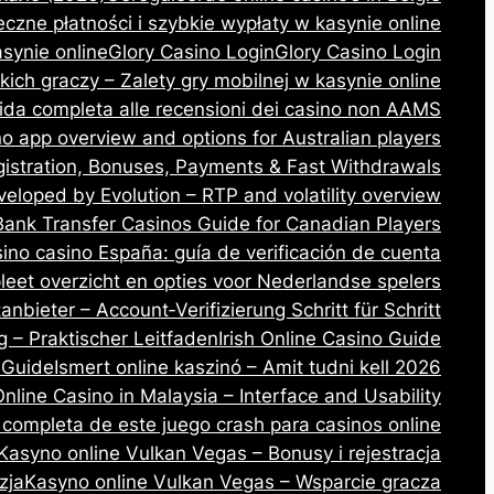
czne płatności i szybkie wypłaty w kasynie online
synie online
Glory Casino Login
Glory Casino Login
kich graczy – Zalety gry mobilnej w kasynie online
ida completa alle recensioni dei casino non AAMS
no app overview and options for Australian players
gistration, Bonuses, Payments & Fast Withdrawals
veloped by Evolution – RTP and volatility overview
Bank Transfer Casinos Guide for Canadian Players
sino casino España: guía de verificación de cuenta
pleet overzicht en opties voor Nederlandse spelers
anbieter – Account‑Verifizierung Schritt für Schritt
 – Praktischer Leitfaden
Irish Online Casino Guide
 Guide
Ismert online kaszinó – Amit tudni kell 2026
nline Casino in Malaysia – Interface and Usability
ompleta de este juego crash para casinos online
Kasyno online Vulkan Vegas – Bonusy i rejestracja
zja
Kasyno online Vulkan Vegas – Wsparcie gracza