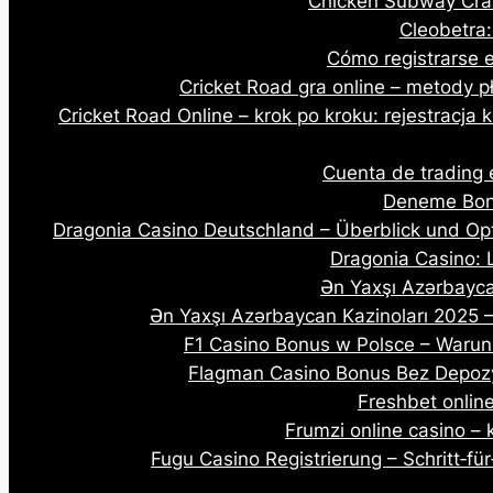
Chicken Subway Cras
Cleobetra:
Cómo registrarse 
Cricket Road gra online – metody pł
Cricket Road Online – krok po kroku: rejestracja k
Cuenta de trading e
Deneme Bonus
Dragonia Casino Deutschland – Überblick und Op
Dragonia Casino: L
Ən Yaxşı Azərbayca
Ən Yaxşı Azərbaycan Kazinoları 2025 – 
F1 Casino Bonus w Polsce – Warunk
Flagman Casino Bonus Bez Depozyt
Freshbet online
Frumzi online casino – 
Fugu Casino Registrierung – Schritt‑fü