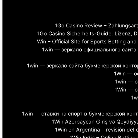
1Go Casino Review – Zahlungsar
1Go Casino Sicherheits-Guide: Lizenz, 
1Win – Official Site for Sports Betting a
1win — зеркало официального сайта
1win — зеркало сайта букмекерской конто
1Win — о
1win — 
1Win — о
1w
1win — ставки на спорт в букмекерской кон
1Win Azerbaycan Giriş və Qeydiyy
1Win en Argentina – revisión del 
1Win India – Online Betting