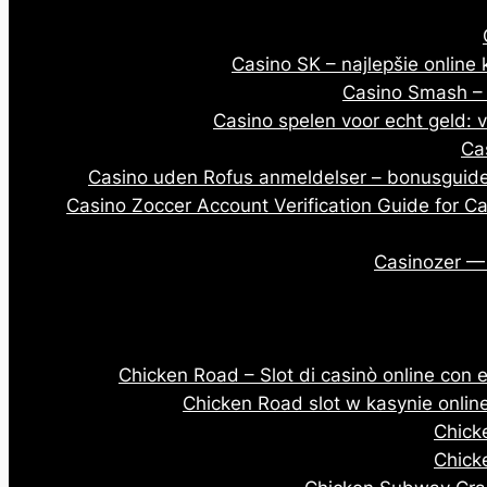
Casino SK – najlepšie onlin
Casino Smash – 
Casino spelen voor echt geld: 
Ca
Casino uden Rofus anmeldelser – bonusguide 
Casino Zoccer Account Verification Guide for C
Casinozer —
Chicken Road – Slot di casinò online con 
Chicken Road slot w kasynie online
Chick
Chick