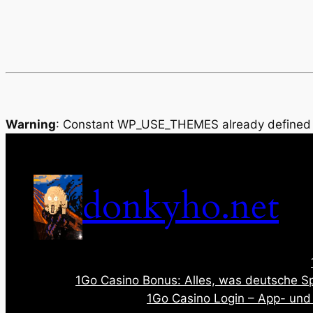
Warning
: Constant WP_USE_THEMES already defined
콘
텐
츠
donkyho.net
로
바
로
가
기
1Go Casino Bonus: Alles, was deutsche S
1Go Casino Login – App- und 