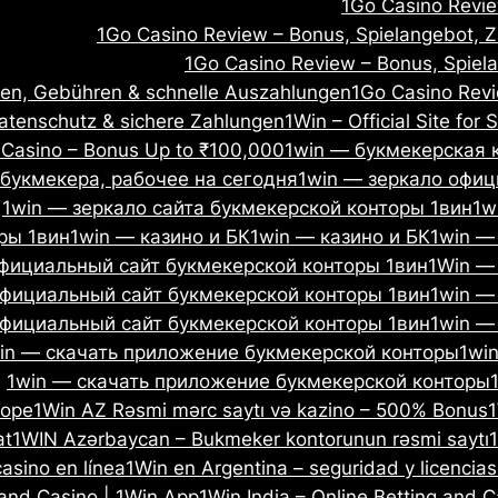
1Go Casino Revie
1Go Casino Review – Bonus, Spielangebot, Za
1Go Casino Review – Bonus, Spiela
ten, Gebühren & schnelle Auszahlungen
1Go Casino Revie
Datenschutz & sichere Zahlungen
1Win – Official Site fo
nd Casino – Bonus Up to ₹100,000
1win — букмекерская 
 букмекера, рабочее на сегодня
1win — зеркало офиц
1win — зеркало сайта букмекерской конторы 1вин
1w
ры 1вин
1win — казино и БК
1win — казино и БК
1win —
фициальный сайт букмекерской конторы 1вин
1Win —
официальный сайт букмекерской конторы 1вин
1win —
фициальный сайт букмекерской конторы 1вин
1win —
in — скачать приложение букмекерской конторы
1wi
1win — скачать приложение букмекерской конторы
торе
1Win AZ Rəsmi mərc saytı və kazino – 500% Bonus
1
at
1WIN Azərbaycan – Bukmeker kontorunun rəsmi saytı
casino en línea
1Win en Argentina – seguridad y licencias
 and Casino | 1Win App
1Win India – Online Betting and 