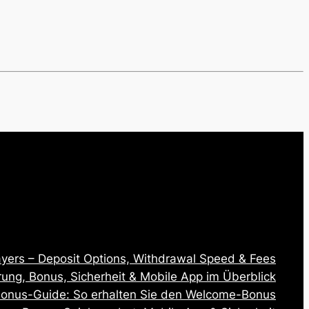
yers – Deposit Options, Withdrawal Speed & Fees
rung, Bonus, Sicherheit & Mobile App im Überblick
Bonus-Guide: So erhalten Sie den Welcome-Bonus