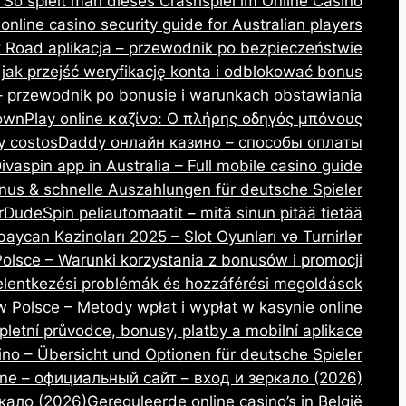
o spielt man dieses Crashspiel im Online Casino
nline casino security guide for Australian players
t Road aplikacja – przewodnik po bezpieczeństwie
jak przejść weryfikację konta i odblokować bonus
 – przewodnik po bonusie i warunkach obstawiania
ownPlay online καζίνο: Ο πλήρης οδηγός μπόνους
y costos
Daddy онлайн казино – способы оплаты
ivaspin app in Australia – Full mobile casino guide
nus & schnelle Auszahlungen für deutsche Spieler
r
DudeSpin peliautomaatit – mitä sinun pitää tietää
aycan Kazinoları 2025 – Slot Oyunları və Turnirlər
olsce – Warunki korzystania z bonusów i promocji
jelentkezési problémák és hozzáférési megoldások
 Polsce – Metody wpłat i wypłat w kasynie online
letní průvodce, bonusy, platby a mobilní aplikace
no – Übersicht und Optionen für deutsche Spieler
ne – официальный сайт – вход и зеркало (2026)
кало (2026)
Gereguleerde online casino’s in België