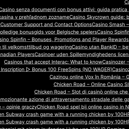
C
Casino senza documenti con bonus attivi: guida pratica pe
e kasína v prehľadnom zozname
Casino Skycrown guide: b
Customer Support and Contact Options
Casino Smash –
volledige bonusgids voor Belgische spelers
Casino Spinfi
sino Spinfin – Bonuses, Promotions and Player Rewards
til velkomsttilbud og wagering
Casino utan BankID – be
anadian Players
Casinoer uden Spillemyndighedens licen
Casinos that accept Interac: What to know
Casinozer 
 Inscription ▷ Bonus 100 FreeSpins (NO WAGER)
Casino
Cazinou online Vox în România – Ghi
Chicken Road – Online Casino Sl
Chicken Road – Slot di casinò online che 
emozionante azione di attraversamento stradale delle ga
 – opinie graczy
Chicken Road spel bij online casino in
en Subway crash game with a running chicken by 100HP
en Subway crash game with a running chicken by 100HP