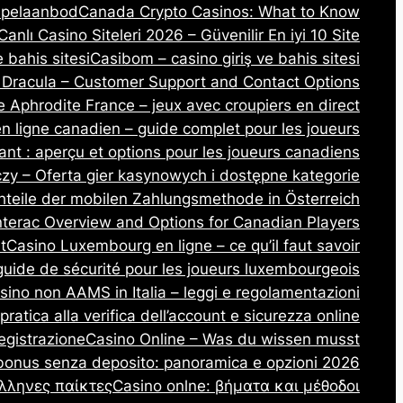
 spelaanbod
Canada Crypto Casinos: What to Know
Canlı Casino Siteleri 2026 – Güvenilir En iyi 10 Site
 bahis sitesi
Casibom – casino giriş ve bahis sitesi
 Dracula – Customer Support and Contact Options
e Aphrodite France – jeux avec croupiers en direct
n ligne canadien – guide complet pour les joueurs
ant : aperçu et options pour les joueurs canadiens
czy – Oferta gier kasynowych i dostępne kategorie
teile der mobilen Zahlungsmethode in Österreich
nterac Overview and Options for Canadian Players
t
Casino Luxembourg en ligne – ce qu’il faut savoir
guide de sécurité pour les joueurs luxembourgeois
sino non AAMS in Italia – leggi e regolamentazioni
atica alla verifica dell’account e sicurezza online
egistrazione
Casino Online – Was du wissen musst
n bonus senza deposito: panoramica e opzioni 2026
Έλληνες παίκτες
Casino onlne: βήματα και μέθοδοι