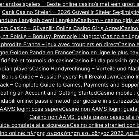
erlandse spelers – Beste online casino’s met een groot
Canlı Casino Siteleri – 2026 Güvenilir Siteler Seçilmiştir
Panduan Langkah demi Langkah
Casibom – casino giriş ve
om Casino – Güvenilir Online Casino Giriş Adresi
Casino
ą na Polskę – Bonusy, Promocje i Nagrody
Casino en lign
Aphrodite France – jeux avec croupiers en direct
Casino e
igne Golden Panda en France
Casino en ligne le plus pay
idélité et tournois de casino
Casino F1 dla polskich gra
adian players
Casino Handyrechnung – Vorteile und Nach
n Bonus Guide – Aussie Players’ Full Breakdown
Casino I
Jack – Complete Guide to Games, Payments and Suppor
reating an Account and Getting Started
Casino mobile : 
abili online: passi e metodi per giocare in sicurezza
Ca
AAMS login: cosa sapere
Casino non AAMS login: guida pr
Casino non AAMS: guida passo passo alla r
uida completa alla sicurezza
Casino online stranieri co
ino online: πλήρης ανασκόπηση και οδηγός 2026 για 