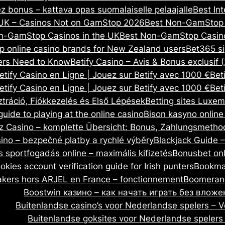
ez bonus – kattava opas suomalaiselle pelaajalle
Best In
UK – Casinos Not on GamStop 2026
Best Non-GamStop 
n-GamStop Casinos in the UK
Best Non-GamStop Casino
op online casino brands for New Zealand users
Bet365 si
yers Need to Know
Betify Casino – Avis & Bonus exclusif 
etify Casino en Ligne | Jouez sur Betify avec 1000 €
Bet
etify Casino en Ligne | Jouez sur Betify avec 1000 €
Bet
tráció, Fiókkezelés és Első Lépések
Betting sites Luxem
uide to playing at the online casino
Bison kasyno online
gz Casino – komplette Übersicht: Bonus, Zahlungsmetho
ino – bezpečné platby a rychlé výběry
Blackjack Guide –
 sportfogadás online – maximális kifizetés
Bonusbet onli
okies account verification guide for Irish punters
Bookmak
kers hors ARJEL en France – fonctionnement
Boomerang
Boostwin казино – как начать играть без вложе
Buitenlandse casino’s voor Nederlandse spelers – Ve
Buitenlandse goksites voor Nederlandse spelers 