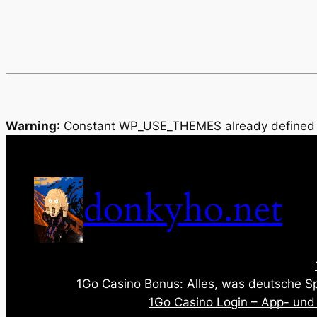
Warning
: Constant WP_USE_THEMES already defined
콘
텐
츠
donkyho.net
로
바
로
가
기
1Go Casino Bonus: Alles, was deutsche S
1Go Casino Login – App- und 