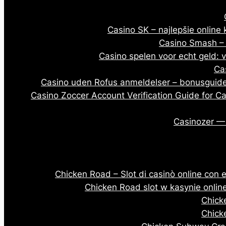
Casino SK – najlepšie onlin
Casino Smash – 
Casino spelen voor echt geld: 
Ca
Casino uden Rofus anmeldelser – bonusguide 
Casino Zoccer Account Verification Guide for C
Casinozer —
Chicken Road – Slot di casinò online con 
Chicken Road slot w kasynie online
Chick
Chick