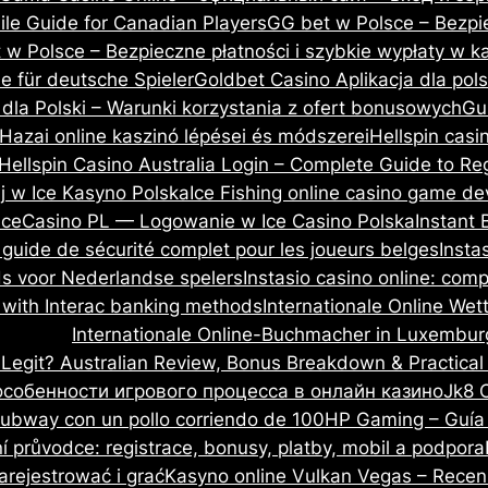
le Guide for Canadian Players
GG bet w Polsce – Bezpie
 w Polsce – Bezpieczne płatności i szybkie wypłaty w ka
e für deutsche Spieler
Goldbet Casino Aplikacja dla pols
dla Polski – Warunki korzystania z ofert bonusowych
Gu
Hazai online kaszinó lépései és módszerei
Hellspin casi
Hellspin Casino Australia Login – Complete Guide to Re
aj w Ice Kasyno Polska
Ice Fishing online casino game de
IceCasino PL — Logowanie w Ice Casino Polska
Instant 
 guide de sécurité complet pour les joueurs belges
Insta
ids voor Nederlandse spelers
Instasio casino online: com
s with Interac banking methods
Internationale Online Wett
Internationale Online-Buchmacher in Luxemburg
 Legit? Australian Review, Bonus Breakdown & Practical
особенности игрового процесса в онлайн казино
Jk8 O
ubway con un pollo corriendo de 100HP Gaming – Guía c
í průvodce: registrace, bonusy, platby, mobil a podpora
arejestrować i grać
Kasyno online Vulkan Vegas – Recen