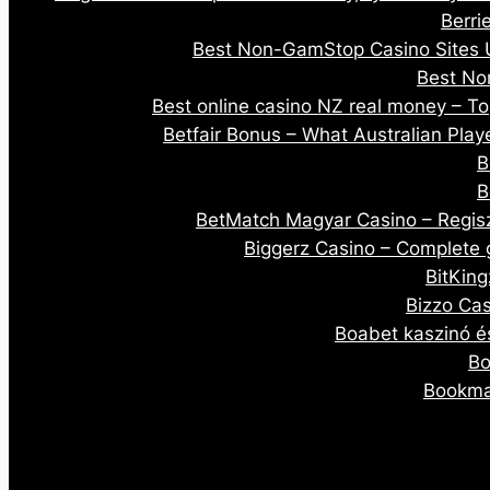
Berri
Best Non-GamStop Casino Sites 
Best No
Best online casino NZ real money – T
Betfair Bonus – What Australian Pla
B
B
BetMatch Magyar Casino – Regisz
Biggerz Casino – Complete g
BitKin
Bizzo Cas
Boabet kaszinó és
Bo
Bookma