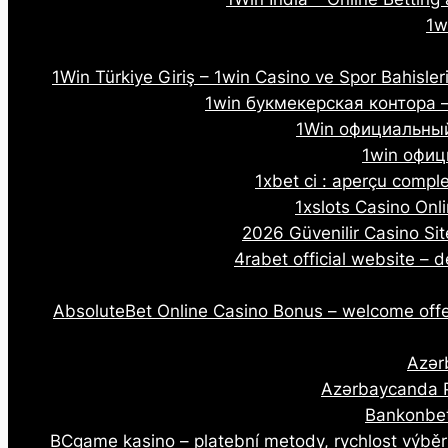
1w
1Win Türkiye Giriş – 1win Casino ve Spor Bahisler
1win букмекерская контора 
1Win официальный
1win офиц
1xbet ci : aperçu comple
1xslots Casino Onl
2026 Güvenilir Casino Site
4rabet official website –
AbsoluteBet Online Casino Bonus – welcome off
Azər
Azərbaycanda Pi
Bankonbet
BCgame kasino – platební metody, rychlost výběr