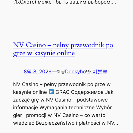
(1хСлотс) может быть вашим выбором.…
NV Casino – pełny przewodnik po
grze w kasynie online
8월 8, 2026
—
Donkyho
안
미분류
제공
NV Casino – pełny przewodnik po grze w
kasynie online
GRAĆ Содержимое Jak
zacząć grę w NV Casino – podstawowe
informacje Wymagania techniczne Wybór
gier i promocji w NV Casino – co warto
wiedzieć Bezpieczeństwo i płatności w NV…