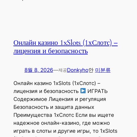
Онлайн казино 1xSlots (1хСлотс) –
лицензия и безопасность
8월 8, 2026
—
Donkyho
안
미분류
제공
Онлайн казино 1xSlots (1хСлотс) –
лицензия и безопасность
ИГРАТЬ
Содержимое Лицензия и регуляция
Безопасность и защита данных
Преимущества 1хСлотс Если вы ищете
надежное онлайн-казино, где можно
играть в слоты и другие игры, то 1xSlots