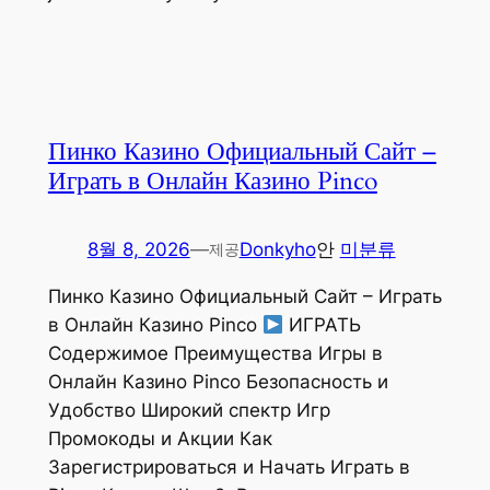
Пинко Казино Официальный Сайт –
Играть в Онлайн Казино Pinco
8월 8, 2026
—
Donkyho
안
미분류
제공
Пинко Казино Официальный Сайт – Играть
в Онлайн Казино Pinco
ИГРАТЬ
Содержимое Преимущества Игры в
Онлайн Казино Pinco Безопасность и
Удобство Широкий спектр Игр
Промокоды и Акции Как
Зарегистрироваться и Начать Играть в