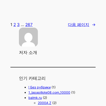
1
2
3
…
267
다음 페이지
→
저자 소개
인기 카테고리
! Без рубрики
(1)
1_lapapillote08.com_10000
(1)
balmk.ru
(2)
2000A Z
(2)