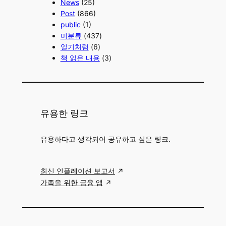
News
(25)
Post
(866)
public
(1)
미분류
(437)
일기처럼
(6)
책 읽은 내용
(3)
유용한 링크
유용하다고 생각되어 공유하고 싶은 링크.
최신 인플레이션 보고서
가족을 위한 금융 앱