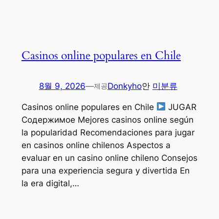
Casinos online populares en Chile
8월 9, 2026
—
Donkyho
안
미분류
제공
Casinos online populares en Chile
JUGAR
Содержимое Mejores casinos online según
la popularidad Recomendaciones para jugar
en casinos online chilenos Aspectos a
evaluar en un casino online chileno Consejos
para una experiencia segura y divertida En
la era digital,…