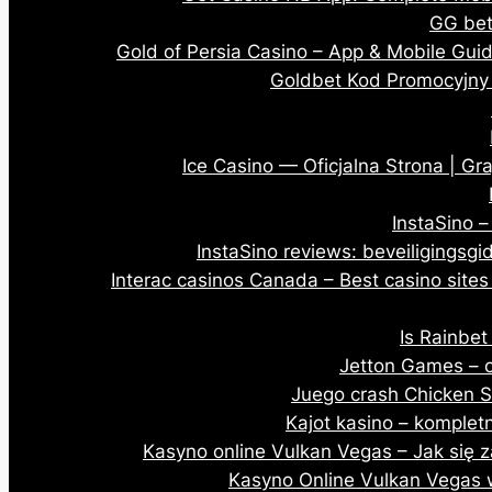
GG bet
Gold of Persia Casino – App & Mobile Guid
Goldbet Kod Promocyjny 
Ice Casino — Oficjalna Strona | Gr
InstaSino –
InstaSino reviews: beveiligingsg
Interac casinos Canada – Best casino site
Is Rainbet
Jetton Games – 
Juego crash Chicken S
Kajot kasino – kompletn
Kasyno online Vulkan Vegas – Jak się z
Kasyno Online Vulkan Vegas 