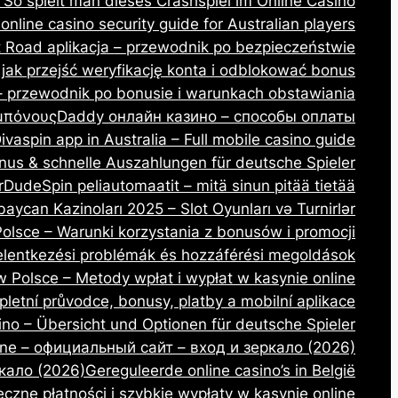
o spielt man dieses Crashspiel im Online Casino
nline casino security guide for Australian players
t Road aplikacja – przewodnik po bezpieczeństwie
jak przejść weryfikację konta i odblokować bonus
 – przewodnik po bonusie i warunkach obstawiania
 μπόνους
Daddy онлайн казино – способы оплаты
ivaspin app in Australia – Full mobile casino guide
nus & schnelle Auszahlungen für deutsche Spieler
r
DudeSpin peliautomaatit – mitä sinun pitää tietää
aycan Kazinoları 2025 – Slot Oyunları və Turnirlər
olsce – Warunki korzystania z bonusów i promocji
jelentkezési problémák és hozzáférési megoldások
 Polsce – Metody wpłat i wypłat w kasynie online
letní průvodce, bonusy, platby a mobilní aplikace
no – Übersicht und Optionen für deutsche Spieler
ne – официальный сайт – вход и зеркало (2026)
кало (2026)
Gereguleerde online casino’s in België
czne płatności i szybkie wypłaty w kasynie online