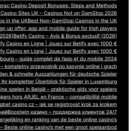
terac Casino Deposit Bonuses: Steps and Methods
Casino Sites UK – Casinos Not on GamStop 2026
s in the UK
Best Non-GamStop Casinos in the UK
gn up offer: app and mobile guide for Irish players
(2026)
Betify Casino – Avis & Bonus exclusif (2026)
ify Casino en Ligne | Jouez sur Betify avec 1000 €
ify Casino en Ligne | Jouez sur Betify avec 1000 €
bourg – guide complet de l’app et du mobile 2024
 – kompletny przewodnik po kasynie online i grach
den & schnelle Auszahlungen für deutsche Spieler
 Ihr kompletter Überblick für Spieler in Luxemburg
ne spelen in België – praktische gids voor spelers
ers hors ARJEL en France – compatibilité mobile
bet casino cz – jak se registrovat krok za krokem
ний
Boostwin казино – поддержка клиентов 24/7
rgelijking en ranking van de beste online casino’s
– Beste online casino’s met een groot spelaanbod