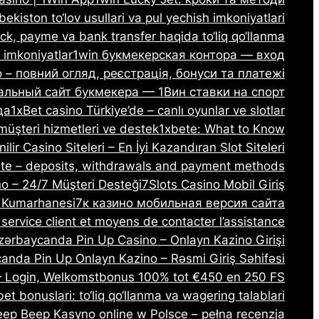
ekiston to‘lov usullari va pul yechish imkoniyatlari
lick, payme va bank transfer haqida to‘liq qo‘llanma
 imkoniyatlar
1win букмекерская контора — вход
о – повний огляд, реєстрація, бонуси та платежі
альный сайт букмекера — 1Вин ставки на спорт
да
1xBet casino Türkiye’de – canlı oyunlar ve slotlar
müşteri hizmetleri ve destek
1xbete: What to Know
lir Casino Siteleri – En İyi Kazandıran Slot Siteleri
site – deposits, withdrawals and payment methods
no – 24/7 Müşteri Desteği
7Slots Casino Mobil Giriş
k Kumarhanesi
7к казино мобильная версия сайта
service client et moyens de contacter l’assistance
zərbaycanda Pin Up Casino – Onlayn Kazino Girişi
anda Pin Up Onlayn Kazino – Rəsmi Giriş Səhifəsi
 Login, Welkomstbonus 100% tot €450 en 250 FS
et bonuslari: to‘liq qo‘llanma va wagering talablari
eep Beep Kasyno online w Polsce – pełna recenzja