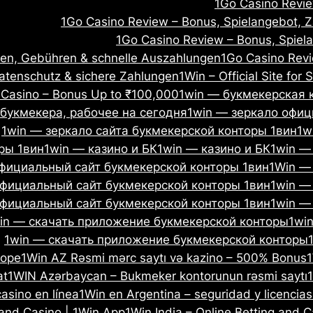
1Go Casino Revie
1Go Casino Review – Bonus, Spielangebot, Za
1Go Casino Review – Bonus, Spiela
ten, Gebühren & schnelle Auszahlungen
1Go Casino Revie
Datenschutz & sichere Zahlungen
1Win – Official Site fo
nd Casino – Bonus Up to ₹100,000
1win — букмекерская 
 букмекера, рабочее на сегодня
1win — зеркало офиц
1win — зеркало сайта букмекерской конторы 1вин
1w
ры 1вин
1win — казино и БК
1win — казино и БК
1win —
фициальный сайт букмекерской конторы 1вин
1Win —
официальный сайт букмекерской конторы 1вин
1win —
фициальный сайт букмекерской конторы 1вин
1win —
in — скачать приложение букмекерской конторы
1wi
1win — скачать приложение букмекерской конторы
торе
1Win AZ Rəsmi mərc saytı və kazino – 500% Bonus
1
at
1WIN Azərbaycan – Bukmeker kontorunun rəsmi saytı
casino en línea
1Win en Argentina – seguridad y licencias
 and Casino | 1Win App
1Win India – Online Betting and 