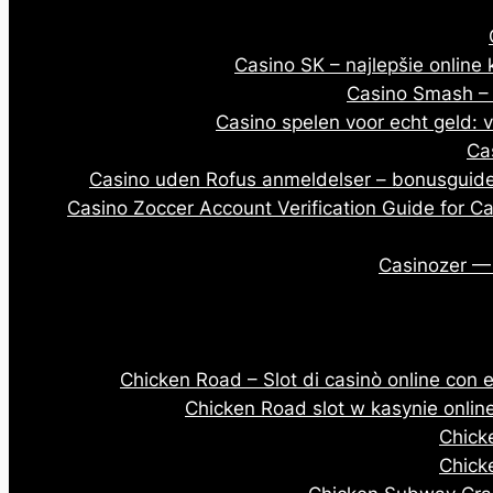
Casino SK – najlepšie onlin
Casino Smash – 
Casino spelen voor echt geld: 
Ca
Casino uden Rofus anmeldelser – bonusguide 
Casino Zoccer Account Verification Guide for C
Casinozer —
Chicken Road – Slot di casinò online con 
Chicken Road slot w kasynie online
Chick
Chick