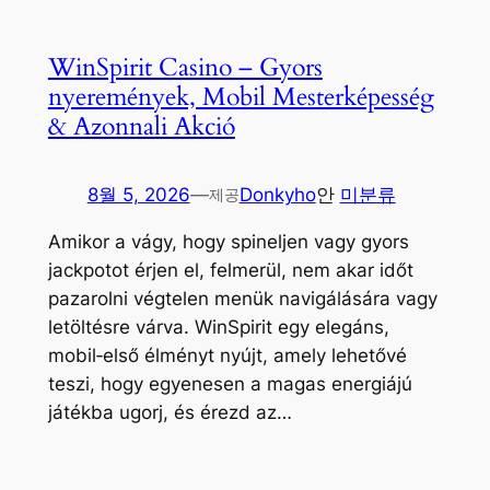
WinSpirit Casino – Gyors
nyeremények, Mobil Mesterképesség
& Azonnali Akció
8월 5, 2026
—
Donkyho
안
미분류
제공
Amikor a vágy, hogy spineljen vagy gyors
jackpotot érjen el, felmerül, nem akar időt
pazarolni végtelen menük navigálására vagy
letöltésre várva. WinSpirit egy elegáns,
mobil‑első élményt nyújt, amely lehetővé
teszi, hogy egyenesen a magas energiájú
játékba ugorj, és érezd az…