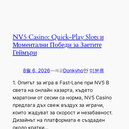
NV5 Casino: Quick‑Play Slots и
Моментални Победи за Заетите
Геймъри
8월 6, 2026
—
Donkyho
안
미분류
제공
1. Опитът за игра в Fast‑Lane при NV5 В
света на онлайн хазарта, където
маратони от сесии са норма, NV5 Casino
предлага дъх свеж въздух за играчи,
които жадуват за скорост и незабавност.
Дизайнът на платформата е създаден
около кратки…