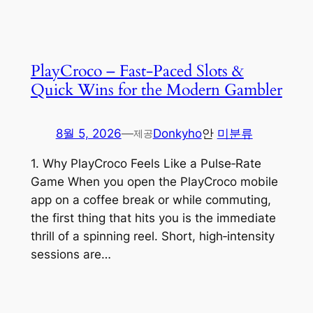
PlayCroco – Fast‑Paced Slots &
Quick Wins for the Modern Gambler
8월 5, 2026
—
Donkyho
안
미분류
제공
1. Why PlayCroco Feels Like a Pulse‑Rate
Game When you open the PlayCroco mobile
app on a coffee break or while commuting,
the first thing that hits you is the immediate
thrill of a spinning reel. Short, high‑intensity
sessions are…