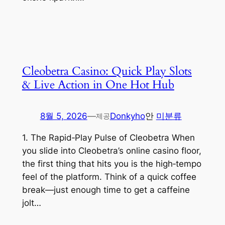
Cleobetra Casino: Quick Play Slots
& Live Action in One Hot Hub
8월 5, 2026
—
Donkyho
안
미분류
제공
1. The Rapid‑Play Pulse of Cleobetra When
you slide into Cleobetra’s online casino floor,
the first thing that hits you is the high‑tempo
feel of the platform. Think of a quick coffee
break—just enough time to get a caffeine
jolt…