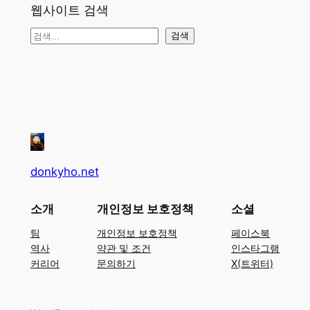
웹사이트 검색
검
검색
색
donkyho.net
소개
개인정보 보호정책
소셜
팀
개인정보 보호정책
페이스북
역사
약관 및 조건
인스타그램
커리어
문의하기
X(트위터)