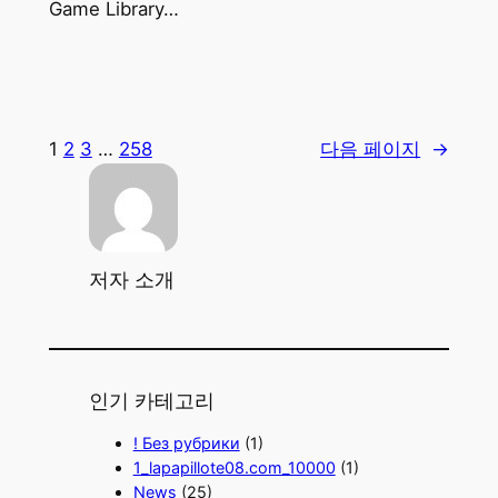
Game Library…
1
2
3
…
258
다음 페이지
→
저자 소개
인기 카테고리
! Без рубрики
(1)
1_lapapillote08.com_10000
(1)
News
(25)