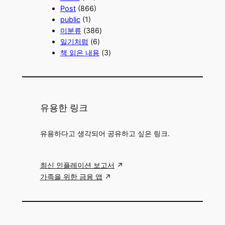
Post
(866)
public
(1)
미분류
(386)
일기처럼
(6)
책 읽은 내용
(3)
유용한 링크
유용하다고 생각되어 공유하고 싶은 링크.
최신 인플레이션 보고서
가족을 위한 금융 앱