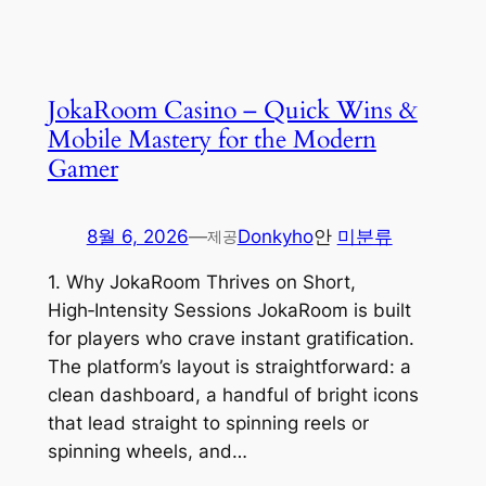
JokaRoom Casino – Quick Wins &
Mobile Mastery for the Modern
Gamer
8월 6, 2026
—
Donkyho
안
미분류
제공
1. Why JokaRoom Thrives on Short,
High‑Intensity Sessions JokaRoom is built
for players who crave instant gratification.
The platform’s layout is straightforward: a
clean dashboard, a handful of bright icons
that lead straight to spinning reels or
spinning wheels, and…