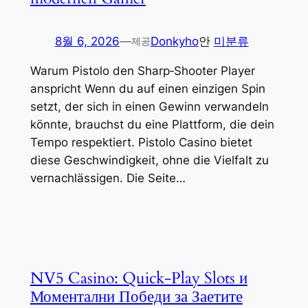
8월 6, 2026
—
Donkyho
안
미분류
제공
Warum Pistolo den Sharp‑Shooter Player
anspricht Wenn du auf einen einzigen Spin
setzt, der sich in einen Gewinn verwandeln
könnte, brauchst du eine Plattform, die dein
Tempo respektiert. Pistolo Casino bietet
diese Geschwindigkeit, ohne die Vielfalt zu
vernachlässigen. Die Seite…
NV5 Casino: Quick‑Play Slots и
Моментални Победи за Заетите