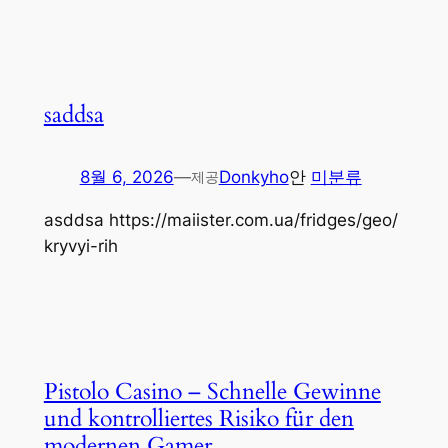
saddsa
8월 6, 2026
—
Donkyho
안
미분류
제공
asddsa https://maiister.com.ua/fridges/geo/
kryvyi-rih
Pistolo Casino – Schnelle Gewinne
und kontrolliertes Risiko für den
modernen Gamer