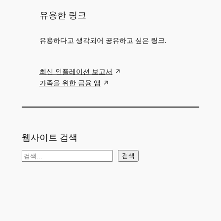
유용한 링크
유용하다고 생각되어 공유하고 싶은 링크.
최신 인플레이션 보고서
가족을 위한 금융 앱
웹사이트 검색
검
검색
색