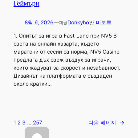
Геймъри
8월 6, 2026
—
Donkyho
안
미분류
제공
1. Опитът за игра в Fast‑Lane при NV5 В
света на онлайн хазарта, където
маратони от сесии са норма, NV5 Casino
предлага дъх свеж въздух за играчи,
които жадуват за скорост и незабавност.
Дизайнът на платформата е създаден
около кратки…
1
2
3
…
257
다음 페이지
→