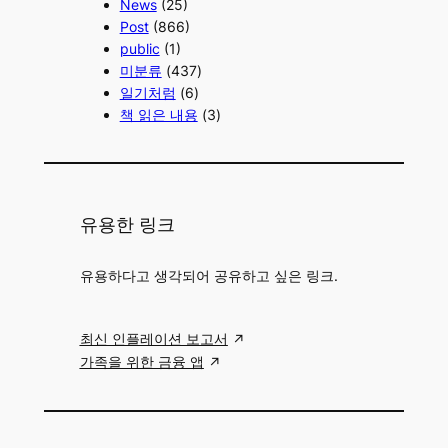
News
(25)
Post
(866)
public
(1)
미분류
(437)
일기처럼
(6)
책 읽은 내용
(3)
유용한 링크
유용하다고 생각되어 공유하고 싶은 링크.
최신 인플레이션 보고서
가족을 위한 금융 앱