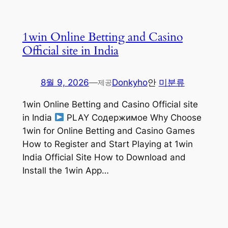
1win Online Betting and Casino
Official site in India
8월 9, 2026
—
Donkyho
안
미분류
제공
1win Online Betting and Casino Official site
in India
PLAY Содержимое Why Choose
1win for Online Betting and Casino Games
How to Register and Start Playing at 1win
India Official Site How to Download and
Install the 1win App…