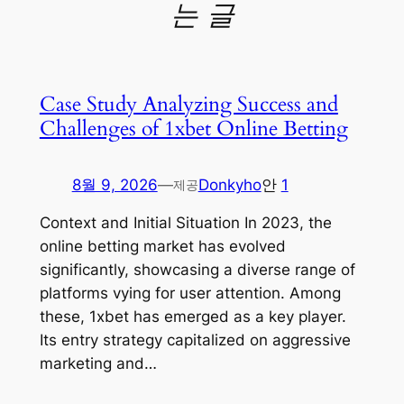
는 글
Case Study Analyzing Success and
Challenges of 1xbet Online Betting
8월 9, 2026
—
Donkyho
안
1
제공
Context and Initial Situation In 2023, the
online betting market has evolved
significantly, showcasing a diverse range of
platforms vying for user attention. Among
these, 1xbet has emerged as a key player.
Its entry strategy capitalized on aggressive
marketing and…