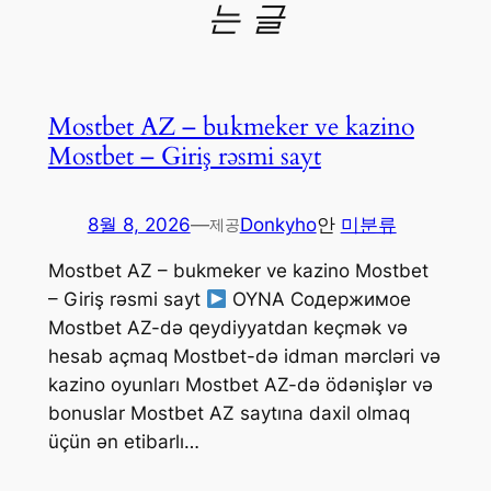
는 글
Mostbet AZ – bukmeker ve kazino
Mostbet – Giriş rəsmi sayt
8월 8, 2026
—
Donkyho
안
미분류
제공
Mostbet AZ – bukmeker ve kazino Mostbet
– Giriş rəsmi sayt
OYNA Содержимое
Mostbet AZ-də qeydiyyatdan keçmək və
hesab açmaq Mostbet-də idman mərcləri və
kazino oyunları Mostbet AZ-də ödənişlər və
bonuslar Mostbet AZ saytına daxil olmaq
üçün ən etibarlı…