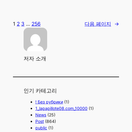
1
2
3
…
256
다음 페이지
→
저자 소개
인기 카테고리
! Без рубрики
(1)
1_lapapillote08.com_10000
(1)
News
(25)
Post
(864)
public
(1)