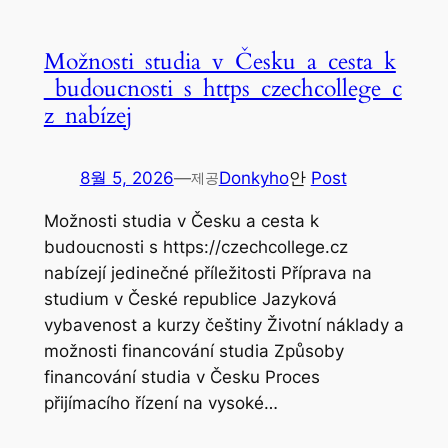
Možnosti_studia_v_Česku_a_cesta_k
_budoucnosti_s_https_czechcollege_c
z_nabízej
8월 5, 2026
—
Donkyho
안
Post
제공
Možnosti studia v Česku a cesta k
budoucnosti s https://czechcollege.cz
nabízejí jedinečné příležitosti Příprava na
studium v České republice Jazyková
vybavenost a kurzy češtiny Životní náklady a
možnosti financování studia Způsoby
financování studia v Česku Proces
přijímacího řízení na vysoké…