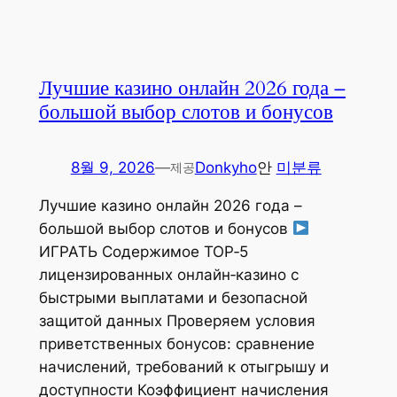
Лучшие казино онлайн 2026 года –
большой выбор слотов и бонусов
8월 9, 2026
—
Donkyho
안
미분류
제공
Лучшие казино онлайн 2026 года –
большой выбор слотов и бонусов
ИГРАТЬ Содержимое TOP‑5
лицензированных онлайн‑казино с
быстрыми выплатами и безопасной
защитой данных Проверяем условия
приветственных бонусов: сравнение
начислений, требований к отыгрышу и
доступности Коэффициент начисления