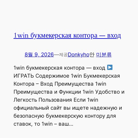
1win букмекерская контора — вход
8월 9, 2026
—
Donkyho
안
미분류
제공
1win букмекерская контора — вход
ИГРАТЬ Содержимое 1win Букмекерская
Контора – Вход Преимущества 1win
Преимущества и Функции 1win Удобство и
Легкость Пользования Если 1win
официальный сайт вы ищете надежную и
безопасную букмекерскую контору для
ставок, то 1win – ваш…