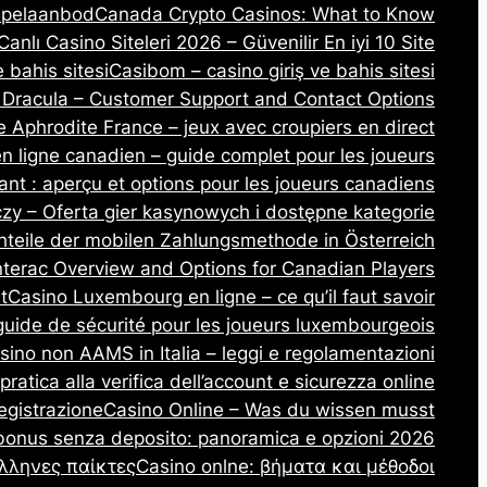
 spelaanbod
Canada Crypto Casinos: What to Know
Canlı Casino Siteleri 2026 – Güvenilir En iyi 10 Site
 bahis sitesi
Casibom – casino giriş ve bahis sitesi
 Dracula – Customer Support and Contact Options
e Aphrodite France – jeux avec croupiers en direct
n ligne canadien – guide complet pour les joueurs
ant : aperçu et options pour les joueurs canadiens
czy – Oferta gier kasynowych i dostępne kategorie
teile der mobilen Zahlungsmethode in Österreich
nterac Overview and Options for Canadian Players
t
Casino Luxembourg en ligne – ce qu’il faut savoir
guide de sécurité pour les joueurs luxembourgeois
sino non AAMS in Italia – leggi e regolamentazioni
atica alla verifica dell’account e sicurezza online
egistrazione
Casino Online – Was du wissen musst
n bonus senza deposito: panoramica e opzioni 2026
Έλληνες παίκτες
Casino onlne: βήματα και μέθοδοι