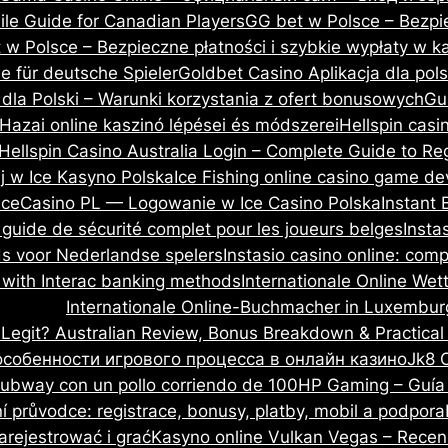
le Guide for Canadian Players
GG bet w Polsce – Bezpie
 w Polsce – Bezpieczne płatności i szybkie wypłaty w ka
e für deutsche Spieler
Goldbet Casino Aplikacja dla pols
dla Polski – Warunki korzystania z ofert bonusowych
Gu
Hazai online kaszinó lépései és módszerei
Hellspin casi
Hellspin Casino Australia Login – Complete Guide to Re
aj w Ice Kasyno Polska
Ice Fishing online casino game de
IceCasino PL — Logowanie w Ice Casino Polska
Instant 
 guide de sécurité complet pour les joueurs belges
Insta
ids voor Nederlandse spelers
Instasio casino online: com
s with Interac banking methods
Internationale Online Wett
Internationale Online-Buchmacher in Luxemburg
 Legit? Australian Review, Bonus Breakdown & Practical
особенности игрового процесса в онлайн казино
Jk8 O
ubway con un pollo corriendo de 100HP Gaming – Guía c
í průvodce: registrace, bonusy, platby, mobil a podpora
arejestrować i grać
Kasyno online Vulkan Vegas – Recen