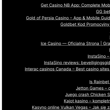
Get Casino NB App: Complete Mobi
GG bet
Gold of Persia Casino – App & Mobile Guid
Goldbet Kod Promocyjny 
Ice Casino — Oficjalna Strona | Gr
InstaSino –
InstaSino reviews: beveiligingsg
Interac casinos Canada – Best casino site
Is Rainbet
Jetton Games – 
Juego crash Chicken S
Kajot kasino – kompletn
Kasyno online Vulkan Vegas – Jak się z