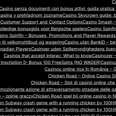
C
Casino senza documenti con bonus attivi: guida pratica pe
e kasína v prehľadnom zozname
Casino Skycrown guide: b
Customer Support and Contact Options
Casino Smash –
volledige bonusgids voor Belgische spelers
Casino Spinfi
sino Spinfin – Bonuses, Promotions and Player Rewards
til velkomsttilbud og wagering
Casino utan BankID – be
anadian Players
Casinoer uden Spillemyndighedens licen
Casinos that accept Interac: What to know
Casinozer 
 Inscription ▷ Bonus 100 FreeSpins (NO WAGER)
Casino
Cazinou online Vox în România – Ghi
Chicken Road – Online Casino Sl
Chicken Road – Slot di casinò online che 
emozionante azione di attraversamento stradale delle ga
 – opinie graczy
Chicken Road spel bij online casino in
en Subway crash game with a running chicken by 100HP
en Subway crash game with a running chicken by 100HP