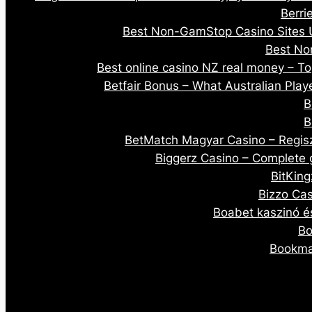
Berri
Best Non-GamStop Casino Sites 
Best No
Best online casino NZ real money – T
Betfair Bonus – What Australian Pla
B
B
BetMatch Magyar Casino – Regisz
Biggerz Casino – Complete g
BitKin
Bizzo Cas
Boabet kaszinó és
Bo
Bookma