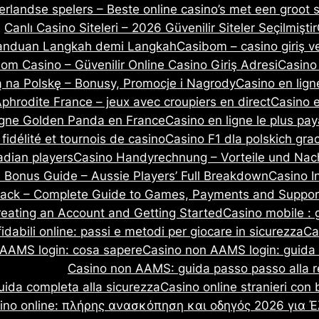
erlandse spelers – Beste online casino’s met een groot
Canlı Casino Siteleri – 2026 Güvenilir Siteler Seçilmiştir
Panduan Langkah demi Langkah
Casibom – casino giriş ve
om Casino – Güvenilir Online Casino Giriş Adresi
Casino
ą na Polskę – Bonusy, Promocje i Nagrody
Casino en lign
Aphrodite France – jeux avec croupiers en direct
Casino e
igne Golden Panda en France
Casino en ligne le plus pay
idélité et tournois de casino
Casino F1 dla polskich gra
adian players
Casino Handyrechnung – Vorteile und Nach
n Bonus Guide – Aussie Players’ Full Breakdown
Casino I
Jack – Complete Guide to Games, Payments and Suppor
reating an Account and Getting Started
Casino mobile : 
abili online: passi e metodi per giocare in sicurezza
Ca
AAMS login: cosa sapere
Casino non AAMS login: guida pr
Casino non AAMS: guida passo passo alla r
uida completa alla sicurezza
Casino online stranieri co
ino online: πλήρης ανασκόπηση και οδηγός 2026 για 