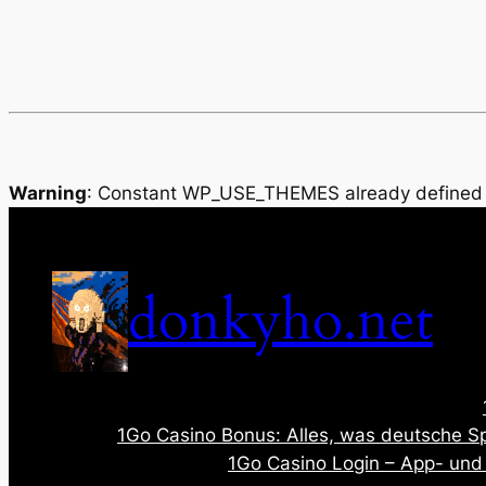
Warning
: Constant WP_USE_THEMES already defined
콘
텐
츠
donkyho.net
로
바
로
가
기
1Go Casino Bonus: Alles, was deutsche S
1Go Casino Login – App- und 