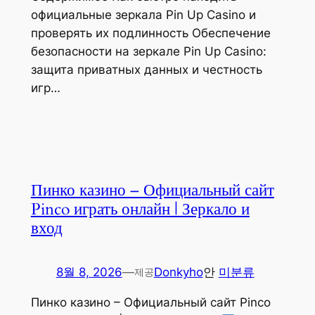
официальные зеркала Pin Up Casino и
проверять их подлинность Обеспечение
безопасности на зеркале Pin Up Casino:
защита приватных данных и честность
игр…
Пинко казино – Официальный сайт
Pinco играть онлайн | Зеркало и
вход
8월 8, 2026
—
Donkyho
안
미분류
제공
Пинко казино – Официальный сайт Pinco