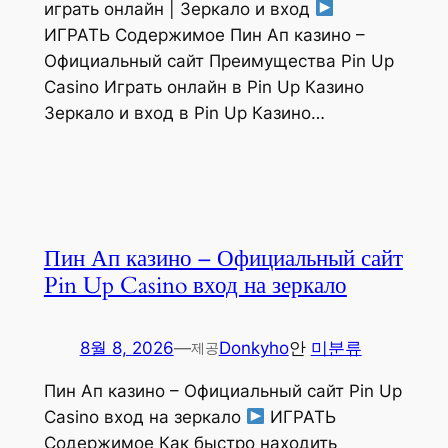
играть онлайн | Зеркало и вход
ИГРАТЬ Содержимое Пин Ап казино –
Официальный сайт Преимущества Pin Up
Casino Играть онлайн в Pin Up Казино
Зеркало и вход в Pin Up Казино…
Пин Ап казино – Официальный сайт
Pin Up Casino вход на зеркало
8월 8, 2026
—
Donkyho
안
미분류
제공
Пин Ап казино – Официальный сайт Pin Up
Casino вход на зеркало
ИГРАТЬ
Содержимое Как быстро находить