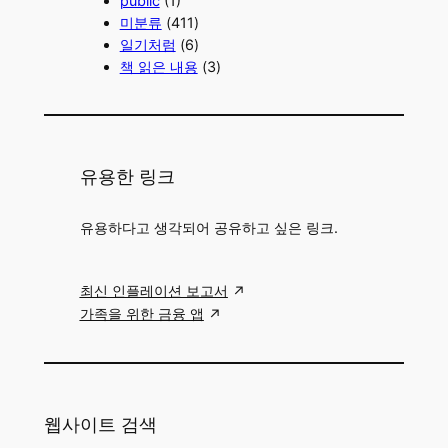
public
(1)
미분류
(411)
일기처럼
(6)
책 읽은 내용
(3)
유용한 링크
유용하다고 생각되어 공유하고 싶은 링크.
최신 인플레이션 보고서
가족을 위한 금융 앱
웹사이트 검색