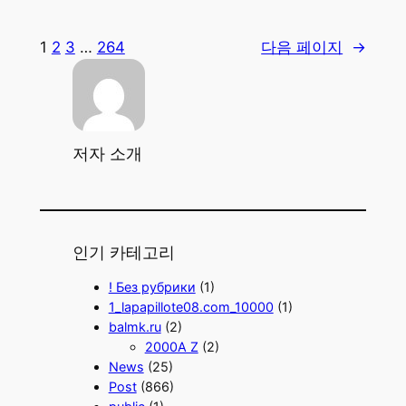
1
2
3
…
264
다음 페이지
→
저자 소개
인기 카테고리
! Без рубрики
(1)
1_lapapillote08.com_10000
(1)
balmk.ru
(2)
2000A Z
(2)
News
(25)
Post
(866)