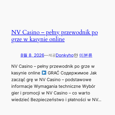
NV Casino – pełny przewodnik po
grze w kasynie online
8월 8, 2026
—
Donkyho
안
미분류
제공
NV Casino – pełny przewodnik po grze w
kasynie online
GRAĆ Содержимое Jak
zacząć grę w NV Casino – podstawowe
informacje Wymagania techniczne Wybór
gier i promocji w NV Casino – co warto
wiedzieć Bezpieczeństwo i płatności w NV…