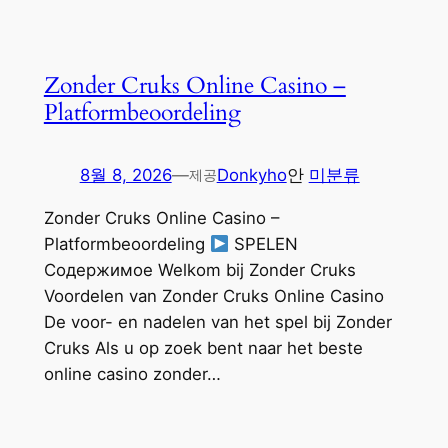
Zonder Cruks Online Casino –
Platformbeoordeling
8월 8, 2026
—
Donkyho
안
미분류
제공
Zonder Cruks Online Casino –
Platformbeoordeling
SPELEN
Содержимое Welkom bij Zonder Cruks
Voordelen van Zonder Cruks Online Casino
De voor- en nadelen van het spel bij Zonder
Cruks Als u op zoek bent naar het beste
online casino zonder…