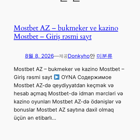
Mostbet AZ – bukmeker ve kazino
Mostbet – Giriş rəsmi sayt
8월 8, 2026
—
Donkyho
안
미분류
제공
Mostbet AZ – bukmeker ve kazino Mostbet –
Giriş rəsmi sayt
OYNA Содержимое
Mostbet AZ-də qeydiyyatdan keçmək və
hesab açmaq Mostbet-də idman mərcləri və
kazino oyunları Mostbet AZ-də ödənişlər və
bonuslar Mostbet AZ saytına daxil olmaq
üçün ən etibarlı…