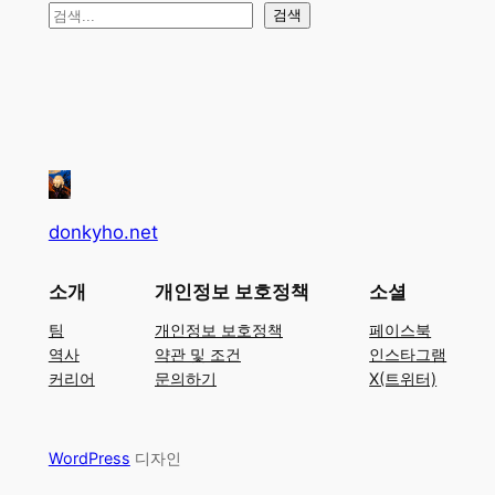
검
검색
색
donkyho.net
소개
개인정보 보호정책
소셜
팀
개인정보 보호정책
페이스북
역사
약관 및 조건
인스타그램
커리어
문의하기
X(트위터)
WordPress
디자인