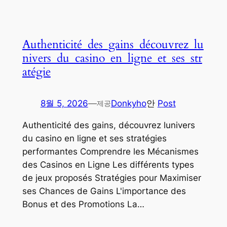
Authenticité_des_gains_découvrez_lu
nivers_du_casino_en_ligne_et_ses_str
atégie
8월 5, 2026
—
Donkyho
안
Post
제공
Authenticité des gains, découvrez lunivers
du casino en ligne et ses stratégies
performantes Comprendre les Mécanismes
des Casinos en Ligne Les différents types
de jeux proposés Stratégies pour Maximiser
ses Chances de Gains L'importance des
Bonus et des Promotions La…