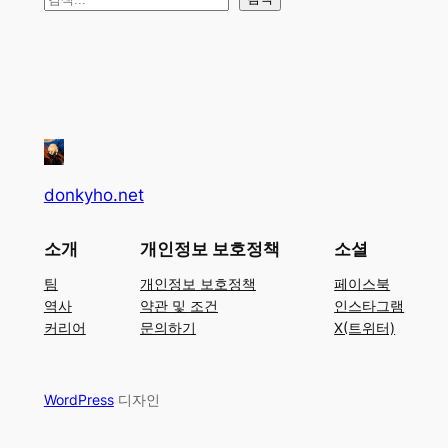
색
donkyho.net
소개
개인정보 보호정책
소셜
팀
개인정보 보호정책
페이스북
역사
약관 및 조건
인스타그램
커리어
문의하기
X(트위터)
WordPress
디자인