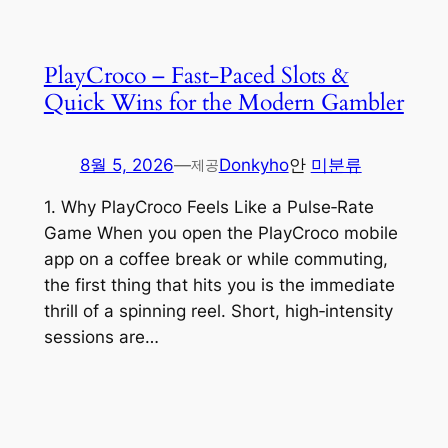
PlayCroco – Fast‑Paced Slots &
Quick Wins for the Modern Gambler
8월 5, 2026
—
Donkyho
안
미분류
제공
1. Why PlayCroco Feels Like a Pulse‑Rate
Game When you open the PlayCroco mobile
app on a coffee break or while commuting,
the first thing that hits you is the immediate
thrill of a spinning reel. Short, high‑intensity
sessions are…