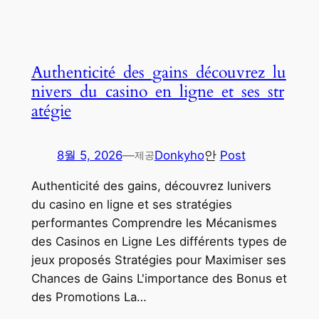
Authenticité_des_gains_découvrez_lu
nivers_du_casino_en_ligne_et_ses_str
atégie
8월 5, 2026
—
Donkyho
안
Post
제공
Authenticité des gains, découvrez lunivers
du casino en ligne et ses stratégies
performantes Comprendre les Mécanismes
des Casinos en Ligne Les différents types de
jeux proposés Stratégies pour Maximiser ses
Chances de Gains L'importance des Bonus et
des Promotions La…