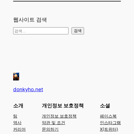
웹사이트 검색
검
검색
색
donkyho.net
소개
개인정보 보호정책
소셜
팀
개인정보 보호정책
페이스북
역사
약관 및 조건
인스타그램
커리어
문의하기
X(트위터)