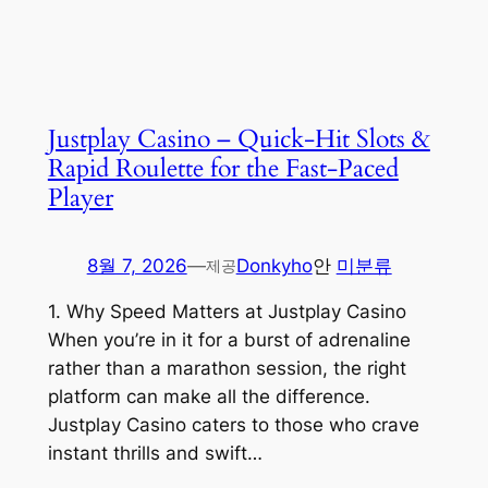
Justplay Casino – Quick‑Hit Slots &
Rapid Roulette for the Fast‑Paced
Player
8월 7, 2026
—
Donkyho
안
미분류
제공
1. Why Speed Matters at Justplay Casino
When you’re in it for a burst of adrenaline
rather than a marathon session, the right
platform can make all the difference.
Justplay Casino caters to those who crave
instant thrills and swift…