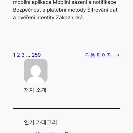
mobilní aplikace Mobilní sázení a notifikace
Bezpečnost a platební metody Šifrování dat
a ověření identity Zákaznická…
1
2
3
…
259
다음 페이지
→
저자 소개
인기 카테고리