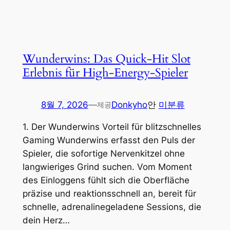
Wunderwins: Das Quick‑Hit Slot
Erlebnis für High‑Energy‑Spieler
8월 7, 2026
—
Donkyho
안
미분류
제공
1. Der Wunderwins Vorteil für blitzschnelles
Gaming Wunderwins erfasst den Puls der
Spieler, die sofortige Nervenkitzel ohne
langwieriges Grind suchen. Vom Moment
des Einloggens fühlt sich die Oberfläche
präzise und reaktionsschnell an, bereit für
schnelle, adrenalinegeladene Sessions, die
dein Herz…