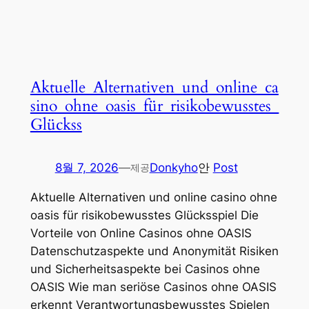
Aktuelle_Alternativen_und_online_ca
sino_ohne_oasis_für_risikobewusstes_
Glückss
8월 7, 2026
—
Donkyho
안
Post
제공
Aktuelle Alternativen und online casino ohne
oasis für risikobewusstes Glücksspiel Die
Vorteile von Online Casinos ohne OASIS
Datenschutzaspekte und Anonymität Risiken
und Sicherheitsaspekte bei Casinos ohne
OASIS Wie man seriöse Casinos ohne OASIS
erkennt Verantwortungsbewusstes Spielen