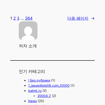
1
2
3
…
264
다음 페이지
→
저자 소개
인기 카테고리
! Без рубрики
(1)
1_lapapillote08.com_10000
(1)
balmk.ru
(2)
2000A Z
(2)
News
(25)