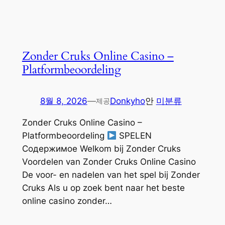
Zonder Cruks Online Casino –
Platformbeoordeling
8월 8, 2026
—
Donkyho
안
미분류
제공
Zonder Cruks Online Casino –
Platformbeoordeling
SPELEN
Содержимое Welkom bij Zonder Cruks
Voordelen van Zonder Cruks Online Casino
De voor- en nadelen van het spel bij Zonder
Cruks Als u op zoek bent naar het beste
online casino zonder…