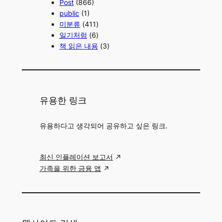
Post
(866)
public
(1)
미분류
(411)
일기처럼
(6)
책 읽은 내용
(3)
유용한 링크
유용하다고 생각되어 공유하고 싶은 링크.
최신 인플레이션 보고서
가족을 위한 금융 앱