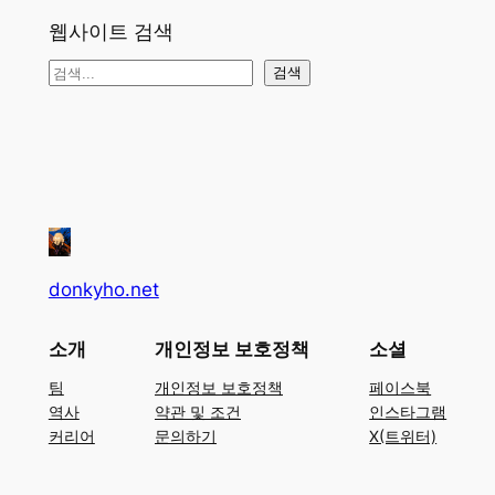
웹사이트 검색
검
검색
색
donkyho.net
소개
개인정보 보호정책
소셜
팀
개인정보 보호정책
페이스북
역사
약관 및 조건
인스타그램
커리어
문의하기
X(트위터)