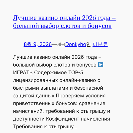
Лучшие казино онлайн 2026 года –
большой выбор слотов и бонусов
8월 9, 2026
—
Donkyho
안
미분류
제공
Лучшие казино онлайн 2026 года –
большой выбор слотов и бонусов
ИГРАТЬ Содержимое TOP‑5
лицензированных онлайн‑казино с
быстрыми выплатами и безопасной
защитой данных Проверяем условия
приветственных бонусов: сравнение
начислений, требований к отыгрышу и
доступности Коэффициент начисления
Требования к отыгрышу…