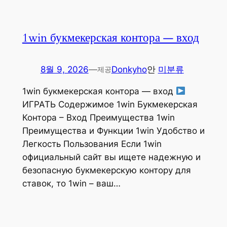
1win букмекерская контора — вход
8월 9, 2026
—
Donkyho
안
미분류
제공
1win букмекерская контора — вход
ИГРАТЬ Содержимое 1win Букмекерская
Контора – Вход Преимущества 1win
Преимущества и Функции 1win Удобство и
Легкость Пользования Если 1win
официальный сайт вы ищете надежную и
безопасную букмекерскую контору для
ставок, то 1win – ваш…