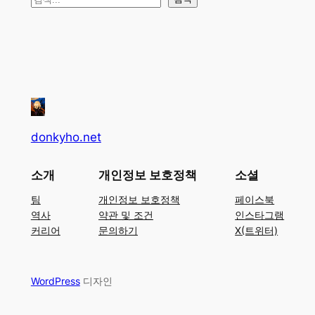
색
donkyho.net
소개
개인정보 보호정책
소셜
팀
개인정보 보호정책
페이스북
역사
약관 및 조건
인스타그램
커리어
문의하기
X(트위터)
WordPress
디자인