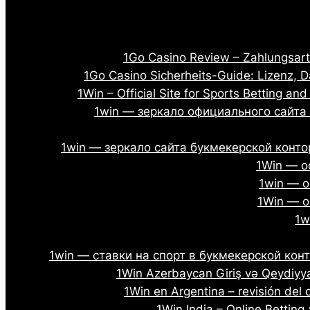
1Go Casino Review – Zahlungsar
1Go Casino Sicherheits-Guide: Lizenz, 
1Win – Official Site for Sports Betting a
1win — зеркало официального сайта
1win — зеркало сайта букмекерской конто
1Win — о
1win — 
1Win — о
1w
1win — ставки на спорт в букмекерской кон
1Win Azerbaycan Giriş və Qeydiyy
1Win en Argentina – revisión del 
1Win India – Online Betting