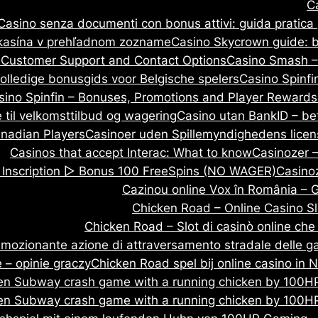
C
Casino senza documenti con bonus attivi: guida pratica pe
e kasína v prehľadnom zozname
Casino Skycrown guide: b
Customer Support and Contact Options
Casino Smash –
volledige bonusgids voor Belgische spelers
Casino Spinfi
sino Spinfin – Bonuses, Promotions and Player Rewards
til velkomsttilbud og wagering
Casino utan BankID – be
anadian Players
Casinoer uden Spillemyndighedens licen
Casinos that accept Interac: What to know
Casinozer 
 Inscription ▷ Bonus 100 FreeSpins (NO WAGER)
Casino
Cazinou online Vox în România – Ghi
Chicken Road – Online Casino Sl
Chicken Road – Slot di casinò online che 
emozionante azione di attraversamento stradale delle ga
 – opinie graczy
Chicken Road spel bij online casino in
en Subway crash game with a running chicken by 100HP
en Subway crash game with a running chicken by 100HP