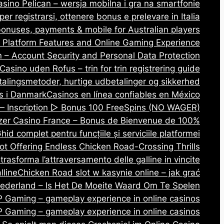
asino Pelican – wersja mobilna i gra na smartfonie
r registrarsi, ottenere bonus e prelevare in Italia
onuses, payments & mobile for Australian players
 Platform Features and Online Gaming Experience
n – Account Security and Personal Data Protection
Casino uden Rofus – trin for trin registrering guide
talingsmetoder, hurtige udbetalinger og sikkerhed
s i Danmark
Casinos en línea confiables en México
— Inscription ▷ Bonus 100 FreeSpins (NO WAGER)
zer Casino France – Bonus de Bienvenue de 100%
d complet pentru funcțiile și serviciile platformei
ot Offering Endless Chicken Road-Crossing Thrills
trasforma l’attraversamento delle galline in vincite
lline
Chicken Road slot w kasynie online – jak grać
 Nederland – Is Het De Moeite Waard Om Te Spelen
 Gaming – gameplay experience in online casinos
 Gaming – gameplay experience in online casinos