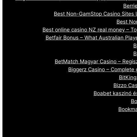
Berri
Best Non-GamStop Casino Sites 
Best No
Best online casino NZ real money – T
Betfair Bonus – What Australian Pla
B
B
BetMatch Magyar Casino – Regisz
Biggerz Casino – Complete g
BitKin
Bizzo Cas
Boabet kaszinó és
Bo
Bookma