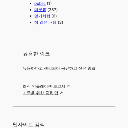
public
(1)
미분류
(387)
일기처럼
(6)
책 읽은 내용
(3)
유용한 링크
유용하다고 생각되어 공유하고 싶은 링크.
최신 인플레이션 보고서
가족을 위한 금융 앱
웹사이트 검색