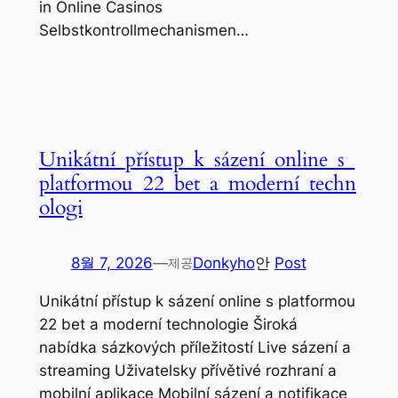
in Online Casinos
Selbstkontrollmechanismen…
Unikátní_přístup_k_sázení_online_s_
platformou_22_bet_a_moderní_techn
ologi
8월 7, 2026
—
Donkyho
안
Post
제공
Unikátní přístup k sázení online s platformou
22 bet a moderní technologie Široká
nabídka sázkových příležitostí Live sázení a
streaming Uživatelsky přívětivé rozhraní a
mobilní aplikace Mobilní sázení a notifikace