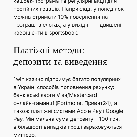
кешбек‑програма та регулярні акції для
постійних гравців. Наприклад, у понеділок
можна отримати 10% повернення на
програші в слотах, а у вихідні – підвищені
коефіцієнти в sportsbook.
Платіжні методи:
депозити та виведення
1win казино підтримує багато популярних
в Україні способів поповнення рахунку:
банківські карти Visa/Mastercard,
онлайн‑гаманці (Portmone, Приват24), а
також платіжні системи Apple Pay і Google
Pay. Мінімальна сума депозиту – 100 грн, і
в більшості випадків гроші зараховуються
миттєво.