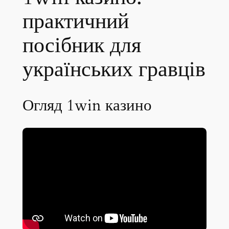
практичний
посібник для
українських гравців
Огляд 1win казино