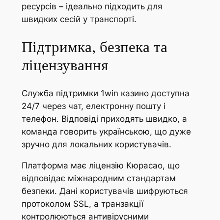
ресурсів – ідеально підходить для
швидких сесій у транспорті.
Підтримка, безпека та
ліцензування
Служба підтримки 1win казино доступна
24/7 через чат, електронну пошту і
телефон. Відповіді приходять швидко, а
команда говорить українською, що дуже
зручно для локальних користувачів.
Платформа має ліцензію Кюрасао, що
відповідає міжнародним стандартам
безпеки. Дані користувачів шифруються
протоколом SSL, а транзакції
контролюються антивірусними