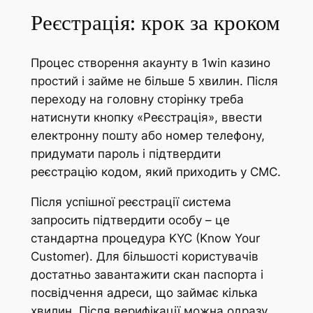
Реєстрація: крок за кроком
Процес створення акаунту в 1win казино
простий і займе не більше 5 хвилин. Після
переходу на головну сторінку треба
натиснути кнопку «Реєстрація», ввести
електронну пошту або номер телефону,
придумати пароль і підтвердити
реєстрацію кодом, який приходить у СМС.
Після успішної реєстрації система
запросить підтвердити особу – це
стандартна процедура KYC (Know Your
Customer). Для більшості користувачів
достатньо завантажити скан паспорта і
посвідчення адреси, що займає кілька
хвилин. Після верифікації можна одразу