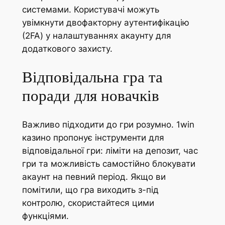
системами. Користувачі можуть
увімкнути двофакторну аутентифікацію
(2FA) у налаштуваннях акаунту для
додаткового захисту.
Відповідальна гра та
поради для новачків
Важливо підходити до гри розумно. 1win
казино пропонує інструменти для
відповідальної гри: ліміти на депозит, час
гри та можливість самостійно блокувати
акаунт на певний період. Якщо ви
помітили, що гра виходить з-під
контролю, скористайтеся цими
функціями.