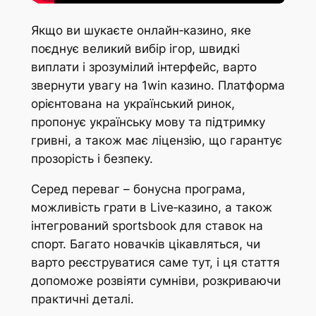
Якщо ви шукаєте онлайн‑казино, яке
поєднує великий вибір ігор, швидкі
виплати і зрозумілий інтерфейс, варто
звернути увагу на 1win казино. Платформа
орієнтована на український ринок,
пропонує українську мову та підтримку
гривні, а також має ліцензію, що гарантує
прозорість і безпеку.
Серед переваг – бонусна програма,
можливість грати в Live‑казино, а також
інтегрований sportsbook для ставок на
спорт. Багато новачків цікавляться, чи
варто реєструватися саме тут, і ця стаття
допоможе розвіяти сумніви, розкриваючи
практичні деталі.