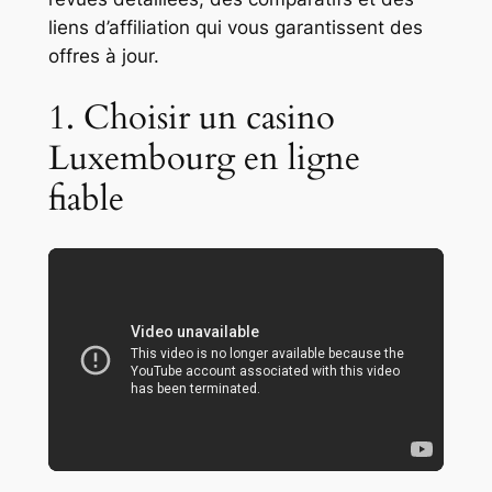
liens d’affiliation qui vous garantissent des
offres à jour.
1. Choisir un casino
Luxembourg en ligne
fiable