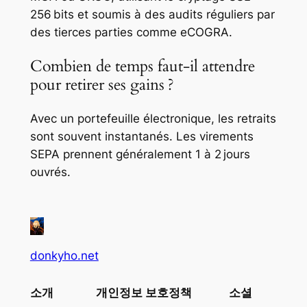
256 bits et soumis à des audits réguliers par
des tierces parties comme eCOGRA.
Combien de temps faut‑il attendre
pour retirer ses gains ?
Avec un portefeuille électronique, les retraits
sont souvent instantanés. Les virements
SEPA prennent généralement 1 à 2 jours
ouvrés.
donkyho.net
소개
개인정보 보호정책
소셜