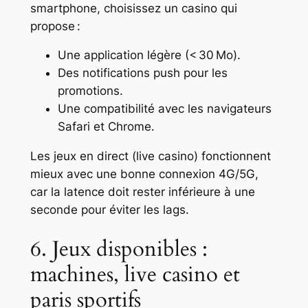
smartphone, choisissez un casino qui
propose :
Une application légère (< 30 Mo).
Des notifications push pour les
promotions.
Une compatibilité avec les navigateurs
Safari et Chrome.
Les jeux en direct (live casino) fonctionnent
mieux avec une bonne connexion 4G/5G,
car la latence doit rester inférieure à une
seconde pour éviter les lags.
6. Jeux disponibles :
machines, live casino et
paris sportifs