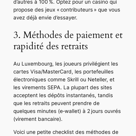
d’autres à 100 %. Optez pour un casino qui
propose des jeux « contributeurs » que vous
avez déjà envie d’essayer.
3. Méthodes de paiement et
rapidité des retraits
Au Luxembourg, les joueurs privilégient les
cartes Visa/MasterCard, les portefeuilles
électroniques comme Skrill ou Neteller, et
les virements SEPA. La plupart des sites
acceptent les dépôts instantanés, tandis
que les retraits peuvent prendre de
quelques minutes (e‑wallet) à 2 jours ouvrés
(virement bancaire).
Voici une petite checklist des méthodes de