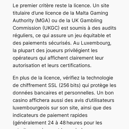
Le premier critère reste la licence. Un site
titulaire d’une licence de la Malta Gaming
Authority (MGA) ou de la UK Gambling
Commission (UKGC) est soumis à des audits
réguliers, ce qui assure un jeu équitable et
des paiements sécurisés. Au Luxembourg,
la plupart des joueurs privilégient les
opérateurs qui affichent clairement leur
autorisation et leurs certifications.
En plus de la licence, vérifiez la technologie
de chiffrement SSL (256 bits) qui protège les
données bancaires et personnelles. Un bon
casino affichera aussi des avis d’utilisateurs
luxembourgeois sur son site, ainsi que des
indicateurs de paiement rapides
(généralement 24 à 48 heures pour les