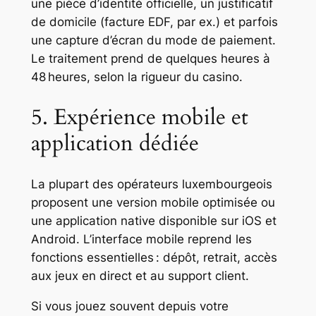
une pièce d’identité officielle, un justificatif
de domicile (facture EDF, par ex.) et parfois
une capture d’écran du mode de paiement.
Le traitement prend de quelques heures à
48 heures, selon la rigueur du casino.
5. Expérience mobile et
application dédiée
La plupart des opérateurs luxembourgeois
proposent une version mobile optimisée ou
une application native disponible sur iOS et
Android. L’interface mobile reprend les
fonctions essentielles : dépôt, retrait, accès
aux jeux en direct et au support client.
Si vous jouez souvent depuis votre