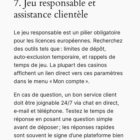
7. Jeu responsable et
assistance clientèle
Le jeu responsable est un pilier obligatoire
pour les licences européennes. Recherchez
des outils tels que : limites de dépôt,
auto‑exclusion temporaire, et rappels de
temps de jeu. La plupart des casinos
affichent un lien direct vers ces paramètres
dans le menu « Mon compte ».
En cas de question, un bon service client
doit être joignable 24/7 via chat en direct,
e‑mail et téléphone. Testez le temps de
réponse en posant une question simple
avant de déposer ; les réponses rapides
sont souvent le signe d’une plateforme bien