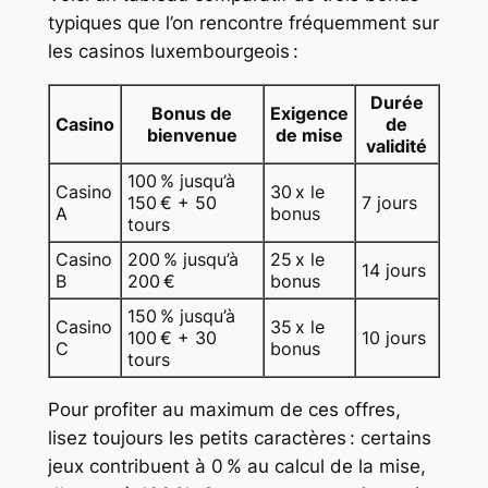
typiques que l’on rencontre fréquemment sur
les casinos luxembourgeois :
Durée
Bonus de
Exigence
Casino
de
bienvenue
de mise
validité
100 % jusqu’à
Casino
30 x le
150 € + 50
7 jours
A
bonus
tours
Casino
200 % jusqu’à
25 x le
14 jours
B
200 €
bonus
150 % jusqu’à
Casino
35 x le
100 € + 30
10 jours
C
bonus
tours
Pour profiter au maximum de ces offres,
lisez toujours les petits caractères : certains
jeux contribuent à 0 % au calcul de la mise,