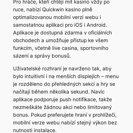
Pro hráče, kteří chtějí mít kasino vždy po
ruce, nabízí Quickwin kasino plně
optimalizovanou mobilní verzi webu i
samostatnou aplikaci pro iOS i Android.
Aplikace je dostupná zdarma v oficiálních
obchodech a umožňuje přístup ke všem
funkcím, včetně live casina, sportovního
sázení a správy bonusů.
Uživatelské rozhraní je navrženo tak, aby
bylo intuitivní i na menších displejích – menu
je rozděleno do přehledných sekcí a hry se
načítají během několika sekund. Navíc
aplikace podporuje push notifikace, takže
nezmeškáte žádnou akci nebo limitovaný
bonus. Pokud preferujete hraní v prohlížeči,
mobilní verze webu nabízí stejný výkon bez
nutnosti instalace.