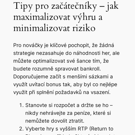
Tipy pro začátečníky – jak
maximalizovat výhru a
minimalizovat riziko
Pro nováčky je klíčové pochopit, že žádná
strategie nezasahuje do náhodnosti her, ale
můžete optimalizovat své šance tím, že
budete rozumně spravovat bankroll.
Doporučujeme začít s menšími sázkami a
využít uvítací bonus tak, aby byl co nejlépe
využit při splnění požadavků na vsazení.
Stanovte si rozpočet a držte se ho –
nikdy nehrávejte za peníze, které si
nemůžete dovolit ztratit.
Vyberte hry s vyšším RTP (Return to