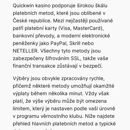
Quickwin kasino podporuje širokou škálu
platebních metod, které jsou oblíbené v
České republice. Mezi nejčastěji používané
patří platební karty (Visa, MasterCard),
bankovní převody, a moderní elektronické
peněženky jako PayPal, Skrill nebo
NETELLER. Všechny tyto metody jsou
zabezpečeny šifrováním SSL, takže vaše
finanční transakce zůstávají v bezpečí.
Výběry jsou obvykle zpracovány rychle,
přičemž některé metody umožňují okamžité
výplaty během několika minut. Vždy však
platí, že výše výběru může být omezena
limitem, který je nastaven podle vaší úrovně
v programu věrnostního klubu. Níže najdete
přehled hlavních platebních metod a typické